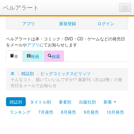
ベルアラート
ベルアラートとは
アプリ
新規登録
ログイン
ヘルプ
ベルアラートは本・コミック・DVD・CD・ゲームなどの発売日
新規登録
をメールや
アプリ
にてお知らせします
ログイン
本
映画
検索
Myカレンダー
本
>
雑誌別
>
ビッグコミックスピリッツ
>
購入管理
そんなコト、描いていいんですか!? 最新刊（次は2巻）の発
売日をメールでお知らせ
Myシェルフ
雑誌別
タイトル別
著者別
出版社別
新着
プレミアム
ランキング
7月発売
8月発売
9月発売
10月発売