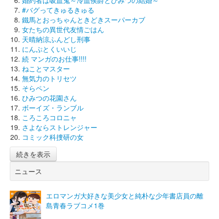
#バグってきゅるきゅる
鐵馬とおっちゃんときどきスーパーカブ
女たちの異世代友情ごはん
天晴納涼ふんどし刑事
にんぷとくいいじ
続 マンガのお仕事!!!!
ねことマスター
無気力のトリセツ
そらペン
ひみつの花園さん
ボーイズ・ランブル
ころころコロニャ
さよならストレンジャー
コミック科捜研の女
続きを表示
ニュース
エロマンガ大好きな美少女と純朴な少年書店員の離
島青春ラブコメ1巻