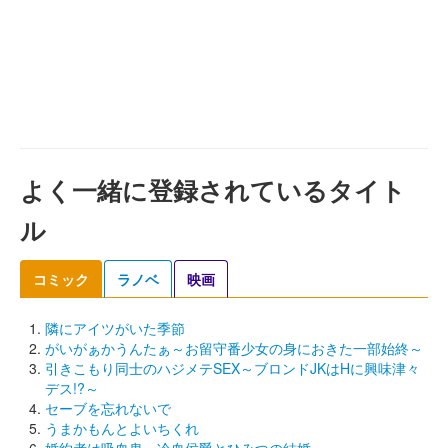
よく一緒に登録されているタイト
ル
コミック
ラノベ
映画
隣にアイツがいた季節
がいがぁかうんたぁ～お留守番少女の身におきた一部始終～
引きこもり同士のハジメテSEX～ブロンドJKはHに興味津々
デス!?～
セーブを忘れないで
うまかもんとよいちくれ
婚約者は吸血鬼～冷血侯爵とひみつの結婚～