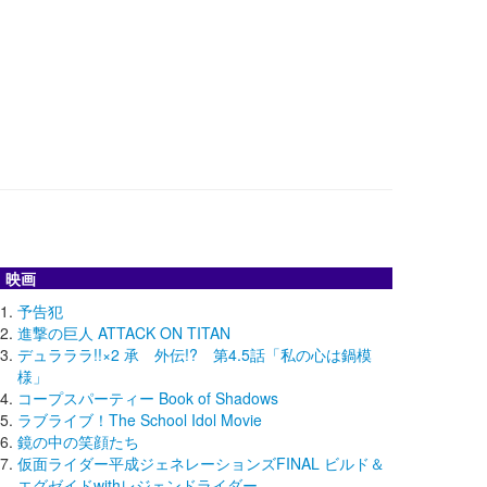
映画
予告犯
進撃の巨人 ATTACK ON TITAN
デュラララ!!×2 承 外伝!? 第4.5話「私の心は鍋模
様」
コープスパーティー Book of Shadows
ラブライブ！The School Idol Movie
鏡の中の笑顔たち
仮面ライダー平成ジェネレーションズFINAL ビルド＆
エグゼイドwithレジェンドライダー