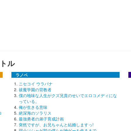
トル
ラノベ
ニセコイ ウラバナ
祓魔学園の背教者
僕の地味な人生がクズ兄貴のせいでエロコメディにな
っている。
俺が生きる意味
ロ
絶深海のソラリス
最強勇者の弟子育成計画
突然ですが、お兄ちゃんと結婚しますっ!
弱小ソシャゲ部の僕らが神ゲーを作るまで