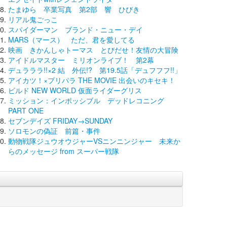
たまゆら 卒業写真 第2部 響 ひびき
リアル鬼ごっこ
スパイダーマン ブランド・ニュー・デイ
MARS（マース） ただ、君を愛してる
映画 きかんしゃトーマス とびだせ！友情の大冒険
アイドルマスター ミリオンライブ！ 第2幕
デュラララ!!×2 結 外伝!? 第19.5話「デュフフフ!!」
アイカツ！×プリパラ THE MOVIE 出会いのキセキ！
ビルド NEW WORLD 仮面ライダーグリス
ミッション：インポッシブル デッドレコニング
PART ONE
セブンデイズ FRIDAY→SUNDAY
ソロモンの偽証 前篇・事件
動物戦隊ジュウオウジャーVSニンニンジャー 未来か
らのメッセージ from スーパー戦隊