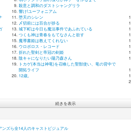
殺意と調和のダストシャングリラ
響け!ユーフォニアム
ナ
堕天のシレン
〆切前には百合が捗る
ガ
城下町は今日も魔法事件であふれている
つくも神は青春をもてなさんと欲す
魔導書姫は教えてくれない
ウロボロス・レコード
折れた聖剣と帝冠の剣姫
陰キャになりたい陽乃森さん
トカゲ(本当は神竜)を召喚した聖獣使い、竜の背中で
開拓ライフ
12歳。
続きを表示
アンズら全14人のキャストビジュアル