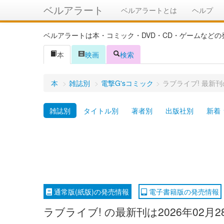
ベルアラート
ベルアラートとは
ヘルプ
ベルアラートは本・コミック・DVD・CD・ゲームなど
本
映画
検索
本
>
雑誌別
>
電撃G'sコミック
>
ラブライブ! 最新
雑誌別
タイトル別
著者別
出版社別
新着
通常版(紙版)の発売情報
電子書籍版の発売情報
ラブライブ! の最新刊は2026年02