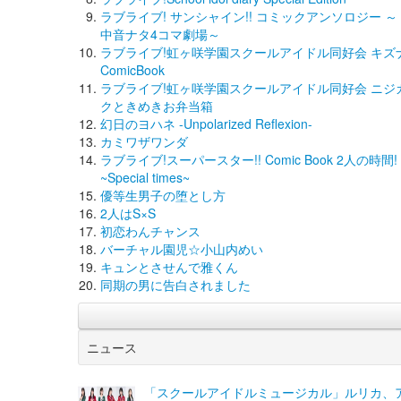
ラブライブ! サンシャイン!! コミックアンソロジー ～
中音ナタ4コマ劇場～
ラブライブ!虹ヶ咲学園スクールアイドル同好会 キズ
ComicBook
ラブライブ!虹ヶ咲学園スクールアイドル同好会 ニジ
クときめきお弁当箱
幻日のヨハネ -Unpolarized Reflexion-
カミワザワンダ
ラブライブ!スーパースター!! Comic Book 2人の時間!
~Special times~
優等生男子の堕とし方
2人はS×S
初恋わんチャンス
バーチャル園児☆小山内めい
キュンとさせんで雅くん
同期の男に告白されました
ニュース
「スクールアイドルミュージカル」ルリカ、