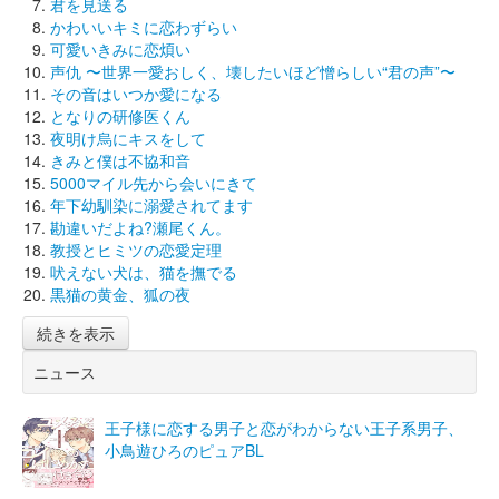
君を見送る
かわいいキミに恋わずらい
可愛いきみに恋煩い
声仇 〜世界一愛おしく、壊したいほど憎らしい“君の声”〜
その音はいつか愛になる
となりの研修医くん
夜明け烏にキスをして
きみと僕は不協和音
5000マイル先から会いにきて
年下幼馴染に溺愛されてます
勘違いだよね?瀬尾くん。
教授とヒミツの恋愛定理
吠えない犬は、猫を撫でる
黒猫の黄金、狐の夜
続きを表示
ニュース
王子様に恋する男子と恋がわからない王子系男子、
小鳥遊ひろのピュアBL