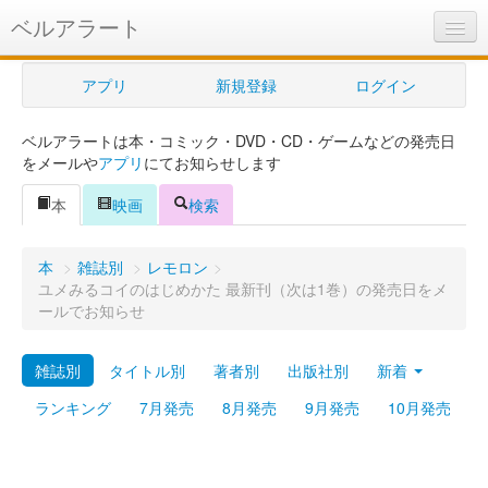
ベルアラート
ベルアラートとは
アプリ
新規登録
ログイン
ヘルプ
ベルアラートは本・コミック・DVD・CD・ゲームなどの発売日
新規登録
をメールや
アプリ
にてお知らせします
ログイン
本
映画
検索
Myカレンダー
本
>
雑誌別
>
レモロン
>
購入管理
ユメみるコイのはじめかた 最新刊（次は1巻）の発売日をメ
ールでお知らせ
Myシェルフ
雑誌別
タイトル別
著者別
出版社別
新着
プレミアム
ランキング
7月発売
8月発売
9月発売
10月発売