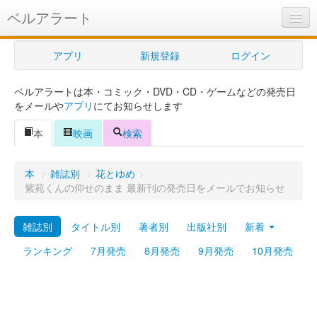
ベルアラート
ベルアラートとは
アプリ
新規登録
ログイン
ヘルプ
ベルアラートは本・コミック・DVD・CD・ゲームなどの発売日
新規登録
をメールや
アプリ
にてお知らせします
ログイン
本
映画
検索
Myカレンダー
本
>
雑誌別
>
花とゆめ
>
購入管理
紫苑くんの仰せのまま 最新刊の発売日をメールでお知らせ
Myシェルフ
雑誌別
タイトル別
著者別
出版社別
新着
プレミアム
ランキング
7月発売
8月発売
9月発売
10月発売