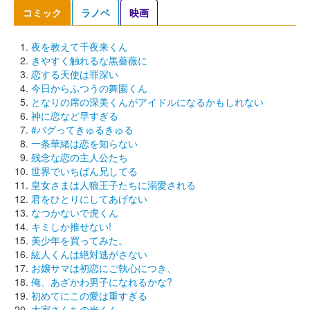
コミック
ラノベ
映画
夜を教えて千夜来くん
きやすく触れるな黒薔薇に
恋する天使は罪深い
今日からふつうの舞園くん
となりの席の深美くんがアイドルになるかもしれない
神に恋など早すぎる
#バグってきゅるきゅる
一条華緒は恋を知らない
残念な恋の主人公たち
世界でいちばん兄してる
皇女さまは人狼王子たちに溺愛される
君をひとりにしてあげない
なつかないで虎くん
キミしか推せない!
美少年を買ってみた。
紘人くんは絶対逃がさない
お嬢サマは初恋にご執心につき、
俺、あざかわ男子になれるかな?
初めてにこの愛は重すぎる
大家さんちの光くん