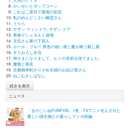
かいせいとポップコーン
これは二度目で最後の初恋
私のめんどくさい幽霊さん
うらら
サザン ウィンドウ, サザン ドア
青春ゲシュタルト崩壊
文目さん家の下宿人
ルール・ブルー 異形の祓い屋と魔を喰う殺し屋
すりおろし弁当
神さまになりまして、ヒトの名前を捨てました。
傲慢と善良
京都御幸町かりそめ夫婦のお結び屋さん
ねこむかしばなし
続きを表示
ニュース
「きのこいぬFUNFUN」1巻、TVアニメ化もされた
愛しい謎生物との暮らしマンガ続編