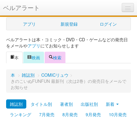
ベルアラート
ベルアラートとは
アプリ
新規登録
ログイン
ヘルプ
ベルアラートは本・コミック・DVD・CD・ゲームなどの発売日
新規登録
をメールや
アプリ
にてお知らせします
ログイン
本
映画
検索
Myカレンダー
本
>
雑誌別
>
COMICリュウ
>
購入管理
きのこいぬFUNFUN 最新刊（次は2巻）の発売日をメールで
お知らせ
Myシェルフ
雑誌別
タイトル別
著者別
出版社別
新着
プレミアム
ランキング
7月発売
8月発売
9月発売
10月発売