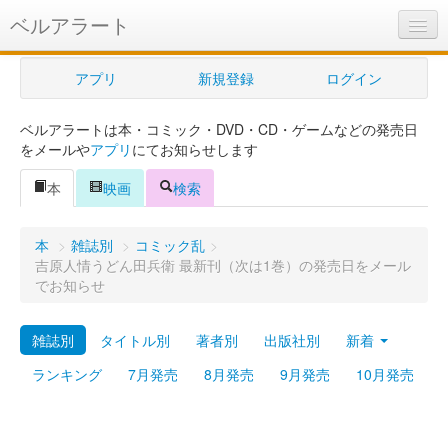
ベルアラート
ベルアラートとは
アプリ
新規登録
ログイン
ヘルプ
ベルアラートは本・コミック・DVD・CD・ゲームなどの発売日
新規登録
をメールや
アプリ
にてお知らせします
ログイン
本
映画
検索
Myカレンダー
本
>
雑誌別
>
コミック乱
>
購入管理
吉原人情うどん田兵衛 最新刊（次は1巻）の発売日をメール
でお知らせ
Myシェルフ
雑誌別
タイトル別
著者別
出版社別
新着
プレミアム
ランキング
7月発売
8月発売
9月発売
10月発売