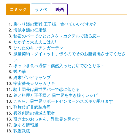
コミック
ラノベ
映画
腹へり姫の受難 王子様、食べていいですか?
海賊令嬢の征服飯
秘密のバーでひとときを～カクテルで語る恋～
たか子と大丈夫ごはん!
ひなたのキッチンガーデン
減量契約～ダイエット手伝うのでそのお腹愛撫させてくださ
い～
ほっつき食べ通信～偶然入ったお店でひとり飯～
醫の華
終末ゾンビキャンプ
宇宙番長☆ジャガサキ
騎士団長は異世界バーで恋に落ちる
剣と料理と王子様と 異世界を生き抜くレシピ
こちら、異世界サポートセンターのスズキが承ります
歌舞伎町非武装寿司
兵器創造の領域支配者
研ぎ士のおっさん、異世界を輝かす
旅する情報屋
戦艦武蔵