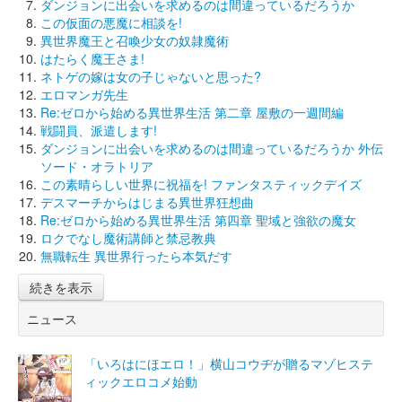
ダンジョンに出会いを求めるのは間違っているだろうか
この仮面の悪魔に相談を!
異世界魔王と召喚少女の奴隷魔術
はたらく魔王さま!
ネトゲの嫁は女の子じゃないと思った?
エロマンガ先生
Re:ゼロから始める異世界生活 第二章 屋敷の一週間編
戦闘員、派遣します!
ダンジョンに出会いを求めるのは間違っているだろうか 外伝
ソード・オラトリア
この素晴らしい世界に祝福を! ファンタスティックデイズ
デスマーチからはじまる異世界狂想曲
Re:ゼロから始める異世界生活 第四章 聖域と強欲の魔女
ロクでなし魔術講師と禁忌教典
無職転生 異世界行ったら本気だす
続きを表示
ニュース
「いろはにほエロ！」横山コウヂが贈るマゾヒステ
ィックエロコメ始動