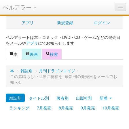
ベルアラート
ベルアラートとは
アプリ
新規登録
ログイン
ヘルプ
ベルアラートは本・コミック・DVD・CD・ゲームなどの発売日
新規登録
をメールや
アプリ
にてお知らせします
ログイン
本
映画
検索
Myカレンダー
本
>
雑誌別
>
月刊ドラゴンエイジ
>
購入管理
この素晴らしい世界に祝福を! 最新刊の発売日をメールでお
知らせ
Myシェルフ
雑誌別
タイトル別
著者別
出版社別
新着
プレミアム
ランキング
7月発売
8月発売
9月発売
10月発売