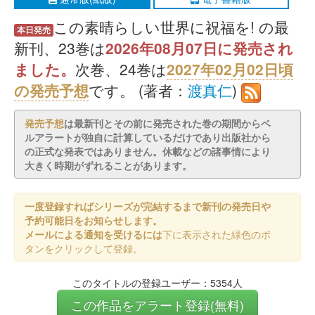
この素晴らしい世界に祝福を! の最
本日発売
新刊、23巻は
2026年08月07日に発売され
ました。
次巻、24巻は
2027年02月02日頃
の発売予想
です。 (著者：
渡真仁
)
発売予想
は最新刊とその前に発売された巻の期間からベ
ルアラートが独自に計算しているだけであり出版社から
の正式な発表ではありません。休載などの諸事情により
大きく時期がずれることがあります。
一度登録すればシリーズが完結するまで新刊の発売日や
予約可能日をお知らせします。
メールによる通知を受けるには
下に表示された緑色のボ
タンをクリックして登録。
このタイトルの登録ユーザー：5354人
この作品をアラート登録(無料)