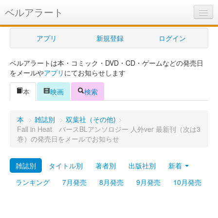
ベルアラート
ベルアラートとは
アプリ
新規登録
ログイン
ヘルプ
ベルアラートは本・コミック・DVD・CD・ゲームなどの発売日
新規登録
をメールや
アプリ
にてお知らせします
ログイン
本
映画
検索
Myカレンダー
本
>
雑誌別
>
双葉社（その他)
>
購入管理
Fall in Heat バースBLアンソロジー 人外ver 最新刊（次は3
巻）の発売日をメールでお知らせ
Myシェルフ
雑誌別
タイトル別
著者別
出版社別
新着
プレミアム
ランキング
7月発売
8月発売
9月発売
10月発売