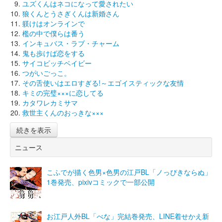
ユズくんはネコになって愛されたい
狼くんとうさぎくんは新婚さん
躾けはオンラインで
檻の中で僕らは番う
インキュバス・ラブ・チャーム
鬼も歩けば恋をする
サイコビッチベイビー
つがいごっこ。
その舌使いはエロすぎる!～エゴイスティックな友情
キミの完璧×××に恋してる
カタワレカミサマ
救世主くんのおっきな×××
続きを表示
ニュース
こふでが描く色男×色男の江戸BL「ノっぴきならぬ」
1巻発売、pixivコミックで一部公開
お江戸人外BL「べな」完結巻発売、LINE着せかえ新