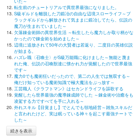
いた～
転生前のチュートリアルで異世界最強になりました。
S級ギルドを離脱した刀鍛冶の自由な辺境スローライフ～ブ
ラックギルドから解放されて気ままに鍛冶してたら、伝説の
魔刀が生まれていました～
欠落錬金術師の異世界生活 ～転生したら魔力しか取り柄がな
かったので錬金術を始めました～
辺境に追放されて50年の大賢者は若返り、二度目の英雄伝説
が始まる。
ハズレ職〈召喚士〉がS級万能職に化けました～無能と蔑ま
れた俺、伝説の召喚獣達に懐かれ力が覚醒したので世界最強
です～
魔力0でも魔術狂いだったので、第二の人生では無双する～
俺だけ知っている魔術知識で極大魔法をぶっ放す～
工芸職人《クラフトマン》はセカンドライフを謳歌する
覚醒したら世界最強の魔導錬成師でした ～錬金術や治癒をも
凌駕する力ですべてを手に入れる～
外れスキル【目覚まし】でとんでも領地経営～雑魚スキルだ
と言われたけど、実は眠っている神々を起こす最強チートで
した～
続きを表示