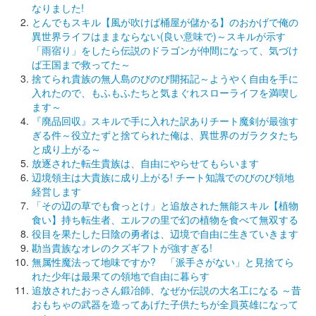
なりました!
とんでもスキル【風が吹けば桶屋が儲かる】のおかげで俺の
異世界ライフはままならない(良い意味で)～スキルが示す
「雨宿り」をしたら伝説のドラゴンが仲間になって、気づけ
ば王国まで救ってた～
捨てられ貴族の無人島のびのび開拓記～ようやく自由を手に
入れたので、もふもふたちと気まぐれスローライフを満喫し
ます～
『廃品回収』スキルで手に入れた訳ありチート魔剣が最強す
ぎる件～役立たずと捨てられた俺は、異世界のガラクタたち
と成り上がる～
放逐された転生貴族は、自由にやらせてもらいます
辺境領主は大貴族に成り上がる! チート知識でのびのび領地
経営します
「その辺の草でも食っとけ」と追放された無能スキル【植物
食い】持ち転生者、エルフの里で幻の植物を食べて無双する
役目を果たした日陰の勇者は、辺境で自由に生きていきます
勘当貴族なオレのクズギフトが強すぎる!
無属性魔法って地味ですか? 「派手さがない」と見捨てら
れた少年は最果ての領地で自由に暮らす
追放されたおっさん鍛冶師、なぜか伝説の大名工になる ～昔
おもちゃの武器を造ってあげた子供たちが全員英雄になって