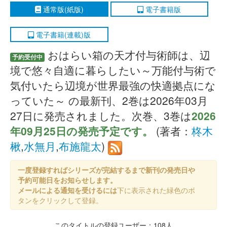
通常版(紙版)
電子書籍版
電子書籍(連載)版
おはらい箱の天才付与術師は、辺
予約受付中
境で悠々自適に暮らしたい～万能付与術で
気付いたら辺境が世界最強の快適拠点にな
っていた～ の最新刊、2巻は2026年03月
27日に発売されました。次巻、3巻は
2026
年09月25日の発売予定です。
(著者：
柊木
楸
,
水無月
,
布施龍太
)
一度登録すればシリーズが完結するまで新刊の発売日や
予約可能日をお知らせします。
メールによる通知を受けるには
下に表示された緑色のボ
タンをクリックして登録。
このタイトルの登録ユーザー：108人