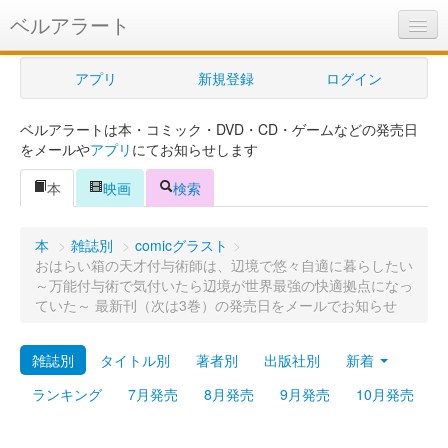
ベルアラート
ベルアラートとは
アプリ
新規登録
ログイン
ヘルプ
ベルアラートは本・コミック・DVD・CD・ゲームなどの発売日
新規登録
をメールや
アプリ
にてお知らせします
ログイン
本
映画
検索
Myカレンダー
本
>
雑誌別
>
comicグラスト
>
購入管理
おはらい箱の天才付与術師は、辺境で悠々自適に暮らしたい
～万能付与術で気付いたら辺境が世界最強の快適拠点になっ
Myシェルフ
ていた～ 最新刊（次は3巻）の発売日をメールでお知らせ
プレミアム
雑誌別
タイトル別
著者別
出版社別
新着
ランキング
7月発売
8月発売
9月発売
10月発売