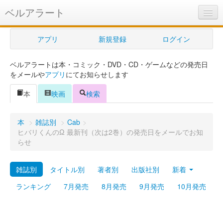
ベルアラート
ベルアラートとは
アプリ
新規登録
ログイン
ヘルプ
ベルアラートは本・コミック・DVD・CD・ゲームなどの発売日
新規登録
をメールや
アプリ
にてお知らせします
ログイン
本
映画
検索
Myカレンダー
本
>
雑誌別
>
Cab
>
購入管理
ヒバリくんのΩ 最新刊（次は2巻）の発売日をメールでお知
らせ
Myシェルフ
雑誌別
タイトル別
著者別
出版社別
新着
プレミアム
ランキング
7月発売
8月発売
9月発売
10月発売