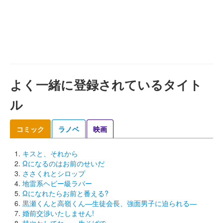
よく一緒に登録されているタイト
ル
コミック
ラノベ
映画
キスと、それから
Ωになるのはお前のせいだ
ささくれとシロップ
地雷系ヘビー級ラバー
Ωになれたらお前と番える?
黒瀬くんと高嶺くん―生徒会長、強面男子に迫られる―
婚前交渉いたしません!
甘やかしてね、一生そばで