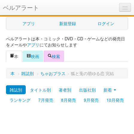
ベルアラート
ベルアラートとは
アプリ
新規登録
ログイン
ヘルプ
ベルアラートは本・コミック・DVD・CD・ゲームなどの発売日
新規登録
をメールや
アプリ
にてお知らせします
ログイン
本
映画
検索
Myカレンダー
本
>
雑誌別
>
ちゃおプラス
>
狐と兎の萌ゆる恋 完結
購入管理
雑誌別
タイトル別
著者別
出版社別
新着
Myシェルフ
ランキング
7月発売
8月発売
9月発売
10月発売
プレミアム