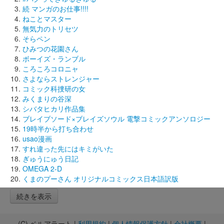
続 マンガのお仕事!!!!
ねことマスター
無気力のトリセツ
そらペン
ひみつの花園さん
ボーイズ・ランブル
ころころコロニャ
さよならストレンジャー
コミック科捜研の女
みくまりの谷深
シバタヒカリ作品集
ブレイブソード×ブレイズソウル 電撃コミックアンソロジー
19時半から打ち合わせ
usao漫画
すれ違った先にはキミがいた
ぎゅうにゅう日記
OMEGA 2-D
くまのプーさん オリジナルコミックス日本語訳版
続きを表示
(C) ベルアラート |
利用規約
|
個人情報保護方針
|
会社概要
|