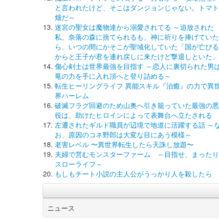
と言われたけど、そこはダンジョンじゃない。トマト
畑だ～
迷宮の聖女は魔物達から溺愛されてる ～追放された
私、奈落の森に捨てられるも、神に祈りを捧げていた
ら、いつの間にかそこが聖域化していた「国が亡びる
からと王子が君を連れ戻しに来たけど撃退しといた」
傷心剣士は世界最強を目指す ～恋人に裏切られた男
竜の力を手に入れ頂へと登り詰める～
転生ヒーリングライフ 異能スキル『治癒』の力で異
界ハーレム
破滅フラグ回避のため山奥へ引き籠っていた最強の悪
役は、助けたヒロインによって表舞台へ立たされる
左遷されたギルド職員が辺境で地道に活躍する話 ～
お、原因のコネ野郎は大変な目にあう模様～
老害レベル 〜異世界転生したら天誅し放題〜
夫婦で営むモンスターファーム ～目指せ、まったり
スローライフ～
もしもチート小説の主人公がうっかり人を殺したら
ニュース