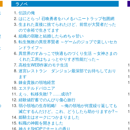
ラノベ
先
伝説の俺
はにとらっ! 召喚勇者をハメるハニートラップ包囲網
生まれた直後に捨てられたけど、前世が大賢者だった
ので余裕で生きてます
使
組織の宿敵と結婚したらめちゃ甘い
転生無敗の異世界賢者 ～ゲームのジョブで楽しいセカ
た
ンドライフ～
異世界のすみっこで快適ものづくり生活 ～女神さまの
くれた工房はちょっとやりすぎ性能だった～
高校生WEB作家のモテ生活
迷宮レストラン ダンジョン最深部でお待ちしており
ます
錬金貴族の領地経営
エステルドバロニア
えっ、転移失敗! ? ……成功?
経験値貯蓄でのんびり傷心旅行
の
弱小領地の生存戦略! ～俺の領地が何度繰り返しても
滅亡するんだけど。これ、どうしたら助かりますか?～
姫騎士はオークにつかまりました
転職の神殿を開きました
神さまSHOPでチートの香り