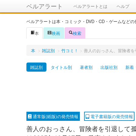
ベルアラート
ベルアラートとは
ヘルプ
ベルアラートは本・コミック・DVD・CD・ゲームなど
本
映画
検索
本
>
雑誌別
>
竹コミ！
>
善人のおっさん、冒険者を
雑誌別
タイトル別
著者別
出版社別
新着
通常版(紙版)の発売情報
電子書籍版の発売情報
善人のおっさん、冒険者を引退して孤