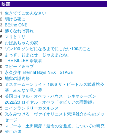
映画
生きててごめんなさい
明ける夜に
BE:the ONE
赫くなれば其れ
マリとユリ
おばあちゃんの家
ゾン100 ゾンビになるまでにしたい100のこと
よっす、おまたせ、じゃあまたね。
THE KILLER 暗殺者
スピード＆ラブ
永久少年 Eternal Boys NEXT STAGE
地獄の謝肉祭
ミスタームーンライト 1966 ザ・ビートルズ武道館公
演 みんなで見た夢
英国ロイヤル・オペラ・ハウス シネマシーズン
2022/23 ロイヤル・オペラ「セビリアの理髪師」
コインランドリーカタルシス
光をみつける ヴァイオリニスト穴澤雄介からのメッ
セージ
マゴーネ 土田康彦「運命の交差点」についての研究
死亡の塔