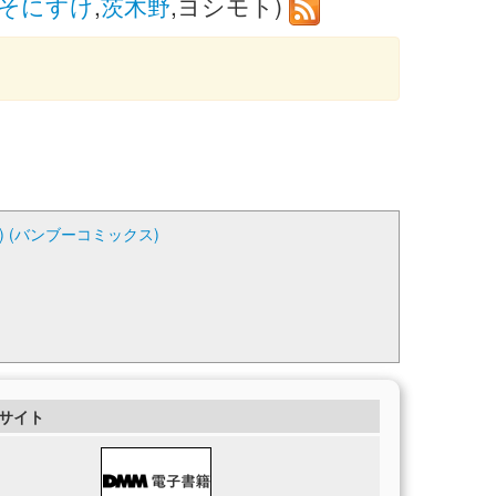
そにすけ
,
茨木野
,ヨシモト)
 (バンブーコミックス)
サイト