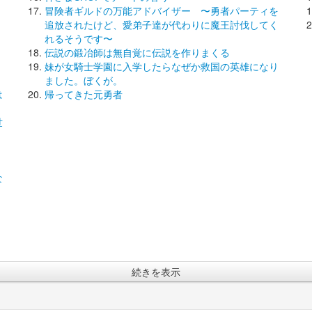
冒険者ギルドの万能アドバイザー 〜勇者パーティを
追放されたけど、愛弟子達が代わりに魔王討伐してく
れるそうです〜
伝説の鍛冶師は無自覚に伝説を作りまくる
妹が女騎士学園に入学したらなぜか救国の英雄になり
ました。ぼくが。
は
帰ってきた元勇者
世
な
続きを表示