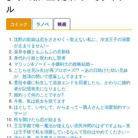
ル
コミック
ラノベ
映画
沈黙の歌姫は恋をささやく～歌えない私に、冷淡王子の溺愛
が止まりません!～
薬草令嬢ともふもふの旦那様
身代わり姫と呪われし賢者
マリッジ&ソード～令嬢剣士の政略結婚～
こじらせ兄(※夫)が再プロポーズ!? ～あの日助けた幼い兄妹
が、怒濤の勢いで恩返ししてきます～
悪役令嬢に転生して追放エンドを回避したら、かわりに婚約
者が記憶喪失になりました
婚約って何のことですか?
今夜、私は処女を捨てます
ほぐして、いやして、からまって～隣人さんと溺愛契約マッ
サージ
棺を開けたら恋が始まる
王立学園で唯一魔法が使えない庶民仲間のはずですよね～実
は王子様で私を溺愛しているなんて告白はやめてください～
濡れた夏～年下男子と背徳に溺れる～