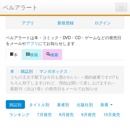
ベルアラート
ベルアラートとは
アプリ
新規登録
ログイン
ヘルプ
ベルアラートは本・コミック・DVD・CD・ゲームなどの発売日
新規登録
をメールや
アプリ
にてお知らせします
ログイン
本
映画
検索
Myカレンダー
本
>
雑誌別
>
マンガボックス
>
購入管理
うちの王太子殿下は今日も愚かわいい ～婚約破棄ですの?も
ちろん却下しますけれど、理由は聞いて差し上げますわ～
Myシェルフ
最新刊（次は1巻）の発売日をメールでお知らせ
プレミアム
雑誌別
タイトル別
著者別
出版社別
新着
ランキング
7月発売
8月発売
9月発売
10月発売