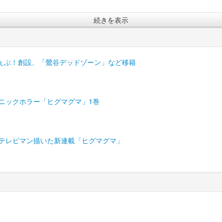
続きを表示
うぇぶ！創設、「鶯谷デッドゾーン」など移籍
ニックホラー「ヒグマグマ」1巻
うテレビマン描いた新連載「ヒグマグマ」