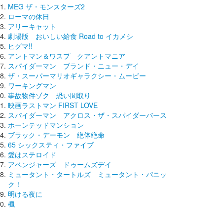
MEG ザ・モンスターズ2
ローマの休日
アリーキャット
劇場版 おいしい給食 Road to イカメシ
ヒグマ!!
アントマン＆ワスプ クアントマニア
スパイダーマン ブランド・ニュー・デイ
ザ・スーパーマリオギャラクシー・ムービー
ワーキングマン
事故物件ゾク 恐い間取り
映画ラストマン FIRST LOVE
スパイダーマン アクロス・ザ・スパイダーバース
ホーンテッドマンション
ブラック・デーモン 絶体絶命
65 シックスティ・ファイブ
愛はステロイド
アベンジャーズ ドゥームズデイ
ミュータント・タートルズ ミュータント・パニッ
ク！
明ける夜に
楓