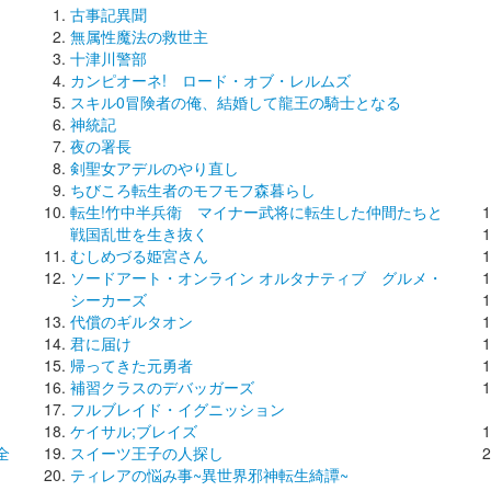
古事記異聞
無属性魔法の救世主
十津川警部
カンピオーネ! ロード・オブ・レルムズ
スキル0冒険者の俺、結婚して龍王の騎士となる
神統記
夜の署長
剣聖女アデルのやり直し
ちびころ転生者のモフモフ森暮らし
転生!竹中半兵衛 マイナー武将に転生した仲間たちと
コ
戦国乱世を生き抜く
むしめづる姫宮さん
ソードアート・オンライン オルタナティブ グルメ・
シーカーズ
代償のギルタオン
君に届け
帰ってきた元勇者
補習クラスのデバッガーズ
フルブレイド・イグニッション
ケイサル;ブレイズ
全
スイーツ王子の人探し
ティレアの悩み事~異世界邪神転生綺譚~