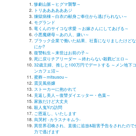
惨劇山脈～ヒグマ襲撃～
トリああああああジ
煉獄病棟～白衣の献身ご奉仕から逃げられない～
モグランド
竜くんのサイコな求愛 ～お嫁さんにしてあげる～
小悪魔継母～あの人、嫌い～
ブラック企業で働いた結果、社畜になりましたけどな
にか?
復讐転生～来世はお前の子～
死に戻りチアリーダー ～終わらない殺戮ピエロ～
32歳主婦、推しと100万円でデートする ～メン地下
ンカフェ沼～
蜜葬～mitsusou～
震災風俗嬢
ストーカーに抱かれて
見返し美人～復讐ダイエッター・色葉～
家族だけど大丈夫
殺人鬼Yの訪問
ご恩返し、いたします
烏哭村 -カラスナキムラ-
異世界召喚され、直後に追放&殺害予告をされたので
力で逃げます