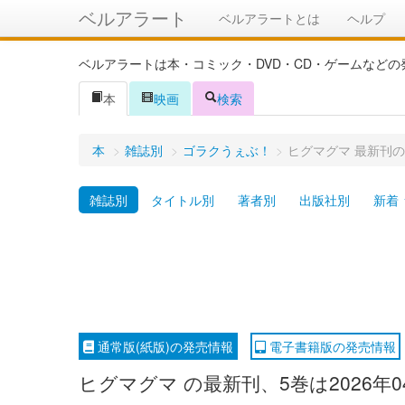
ベルアラート
ベルアラートとは
ヘルプ
ベルアラートは本・コミック・DVD・CD・ゲームなど
本
映画
検索
本
>
雑誌別
>
ゴラクうぇぶ！
>
ヒグマグマ 最新刊
雑誌別
タイトル別
著者別
出版社別
新着
通常版(紙版)の発売情報
電子書籍版の発売情報
ヒグマグマ の最新刊、5巻は2026年