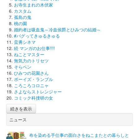
お寺生まれの木伏家
カスタム
孤島の鬼
桃の園
婚約者は吸血鬼～冷血侯爵とひみつの結婚～
#バグってきゅるきゅる
蛮勇シネマ
続 マンガのお仕事!!!!
ねことマスター
無気力のトリセツ
そらペン
ひみつの花園さん
ボーイズ・ランブル
ころころコロニャ
さよならストレンジャー
コミック科捜研の女
続きを表示
ニュース
布を染める手仕事の面白さをねこまたとの暮らしと