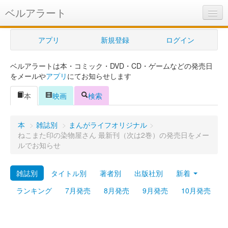
ベルアラート
ベルアラートとは
アプリ
新規登録
ログイン
ヘルプ
ベルアラートは本・コミック・DVD・CD・ゲームなどの発売日
新規登録
をメールや
アプリ
にてお知らせします
ログイン
本
映画
検索
Myカレンダー
本
>
雑誌別
>
まんがライフオリジナル
>
購入管理
ねこまた印の染物屋さん 最新刊（次は2巻）の発売日をメー
ルでお知らせ
Myシェルフ
雑誌別
タイトル別
著者別
出版社別
新着
プレミアム
ランキング
7月発売
8月発売
9月発売
10月発売