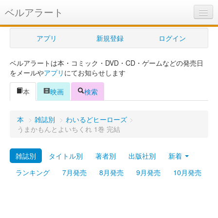
ベルアラート
ベルアラートとは
アプリ
新規登録
ログイン
ヘルプ
ベルアラートは本・コミック・DVD・CD・ゲームなどの発売日
新規登録
をメールや
アプリ
にてお知らせします
ログイン
本
映画
検索
Myカレンダー
本
>
雑誌別
>
わいるどヒーローズ
>
購入管理
うまかもんとよいちくれ 1巻 完結
Myシェルフ
雑誌別
タイトル別
著者別
出版社別
新着
プレミアム
ランキング
7月発売
8月発売
9月発売
10月発売