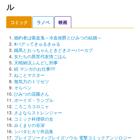
ル
コミック
ラノベ
映画
婚約者は吸血鬼～冷血侯爵とひみつの結婚～
#バグってきゅるきゅる
鐵馬とおっちゃんときどきスーパーカブ
女たちの異世代友情ごはん
天晴納涼ふんどし刑事
続 マンガのお仕事!!!!
ねことマスター
無気力のトリセツ
そらペン
ひみつの花園さん
ボーイズ・ランブル
ころころコロニャ
さよならストレンジャー
コミック科捜研の女
みくまりの谷深
シバタヒカリ作品集
ブレイブソード×ブレイズソウル 電撃コミックアンソロジー