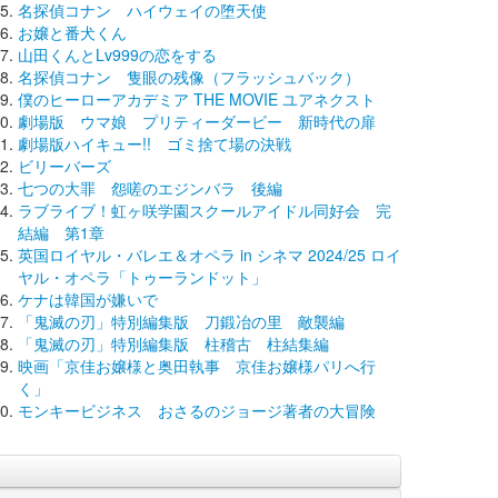
名探偵コナン ハイウェイの堕天使
お嬢と番犬くん
山田くんとLv999の恋をする
名探偵コナン 隻眼の残像（フラッシュバック）
僕のヒーローアカデミア THE MOVIE ユアネクスト
劇場版 ウマ娘 プリティーダービー 新時代の扉
劇場版ハイキュー!! ゴミ捨て場の決戦
ビリーバーズ
七つの大罪 怨嗟のエジンバラ 後編
ラブライブ！虹ヶ咲学園スクールアイドル同好会 完
結編 第1章
英国ロイヤル・バレエ＆オペラ in シネマ 2024/25 ロイ
ヤル・オペラ「トゥーランドット」
ケナは韓国が嫌いで
「鬼滅の刃」特別編集版 刀鍛冶の里 敵襲編
「鬼滅の刃」特別編集版 柱稽古 柱結集編
映画「京佳お嬢様と奥田執事 京佳お嬢様パリへ行
く」
モンキービジネス おさるのジョージ著者の大冒険