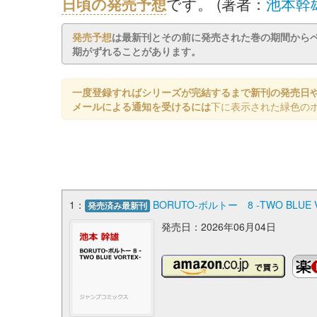
日頃の発売予想
です。 (著者：
池本幹
発売予想
は最新刊とその前に発売された巻の期間から
期がずれることがあります。
一度登録すればシリーズが完結するまで新刊の発売日
メールによる通知を受けるには
下に表示された緑色の
1：
BORUTO-ボルトー 8 -TWO BLU
発売済み最新刊
発売日：2026年06月04日