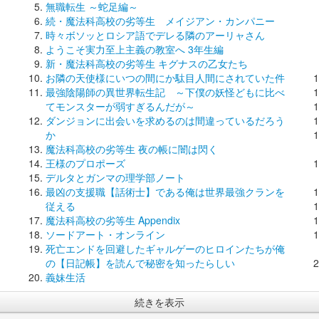
無職転生 ～蛇足編～
続・魔法科高校の劣等生 メイジアン・カンパニー
時々ボソッとロシア語でデレる隣のアーリャさん
ようこそ実力至上主義の教室へ 3年生編
新・魔法科高校の劣等生 キグナスの乙女たち
お隣の天使様にいつの間にか駄目人間にされていた件
最強陰陽師の異世界転生記 ～下僕の妖怪どもに比べ
てモンスターが弱すぎるんだが～
ダンジョンに出会いを求めるのは間違っているだろう
か
魔法科高校の劣等生 夜の帳に闇は閃く
王様のプロポーズ
デルタとガンマの理学部ノート
最凶の支援職【話術士】である俺は世界最強クランを
従える
魔法科高校の劣等生 Appendix
ソードアート・オンライン
死亡エンドを回避したギャルゲーのヒロインたちが俺
の【日記帳】を読んで秘密を知ったらしい
義妹生活
続きを表示