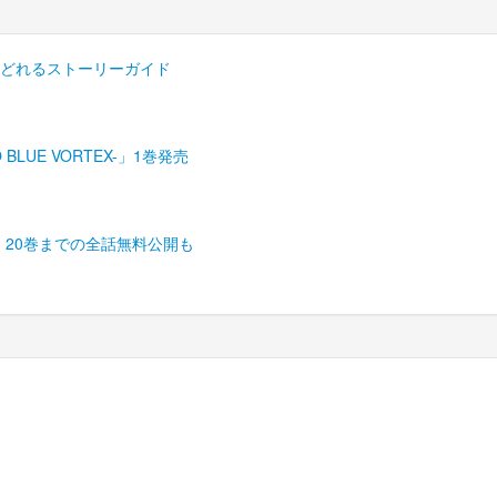
でたどれるストーリーガイド
LUE VORTEX-」1巻発売
 20巻までの全話無料公開も
) ベルアラート |
利用規約
|
個人情報保護方針
|
会社概要
|
お問い合わせ