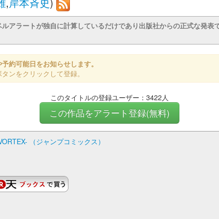
雄
,
岸本斉史
)
ベルアラートが独自に計算しているだけであり出版社からの正式な発表
や予約可能日をお知らせします。
ボタンをクリックして登録。
このタイトルの登録ユーザー：3422人
この作品をアラート登録(無料)
E VORTEX- （ジャンプコミックス）