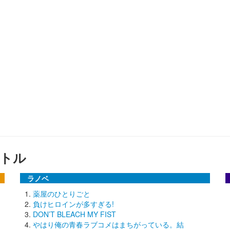
トル
ラノベ
薬屋のひとりごと
負けヒロインが多すぎる!
DON’T BLEACH MY FIST
やはり俺の青春ラブコメはまちがっている。結