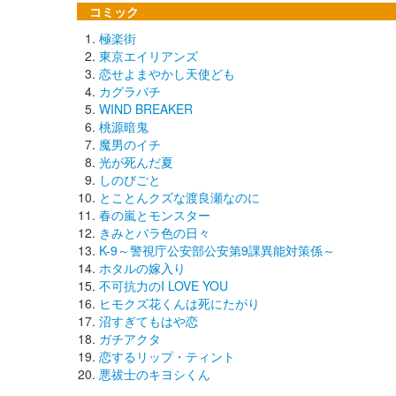
コミック
極楽街
東京エイリアンズ
恋せよまやかし天使ども
カグラバチ
WIND BREAKER
桃源暗鬼
魔男のイチ
光が死んだ夏
しのびごと
とことんクズな渡良瀬なのに
春の嵐とモンスター
きみとバラ色の日々
K-9～警視庁公安部公安第9課異能対策係～
ホタルの嫁入り
不可抗力のI LOVE YOU
ヒモクズ花くんは死にたがり
沼すぎてもはや恋
ガチアクタ
恋するリップ・ティント
悪祓士のキヨシくん