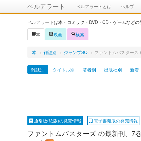
ベルアラート
ベルアラートとは
ヘルプ
ベルアラートは本・コミック・DVD・CD・ゲームなど
本
映画
検索
本
>
雑誌別
>
ジャンプSQ.
>
ファントムバスターズ
雑誌別
タイトル別
著者別
出版社別
新着
通常版(紙版)の発売情報
電子書籍版の発売情報
ファントムバスターズ の最新刊、7巻