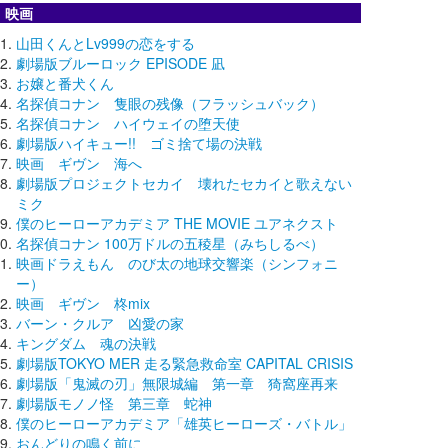
映画
山田くんとLv999の恋をする
劇場版ブルーロック EPISODE 凪
お嬢と番犬くん
名探偵コナン 隻眼の残像（フラッシュバック）
名探偵コナン ハイウェイの堕天使
劇場版ハイキュー!! ゴミ捨て場の決戦
映画 ギヴン 海へ
劇場版プロジェクトセカイ 壊れたセカイと歌えない
ミク
僕のヒーローアカデミア THE MOVIE ユアネクスト
名探偵コナン 100万ドルの五稜星（みちしるべ）
映画ドラえもん のび太の地球交響楽（シンフォニ
ー）
映画 ギヴン 柊mix
バーン・クルア 凶愛の家
キングダム 魂の決戦
劇場版TOKYO MER 走る緊急救命室 CAPITAL CRISIS
劇場版「鬼滅の刃」無限城編 第一章 猗窩座再来
劇場版モノノ怪 第三章 蛇神
僕のヒーローアカデミア「雄英ヒーローズ・バトル」
おんどりの鳴く前に