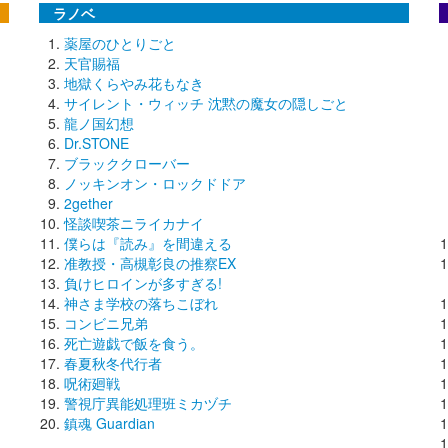
ラノベ
薬屋のひとりごと
天官賜福
地獄くらやみ花もなき
サイレント・ウィッチ 沈黙の魔女の隠しごと
龍ノ国幻想
Dr.STONE
ブラッククローバー
ノッキンオン・ロックドドア
2gether
怪談喫茶ニライカナイ
僕らは『読み』を間違える
准教授・高槻彰良の推察EX
負けヒロインが多すぎる!
神さま学校の落ちこぼれ
コンビニ兄弟
死亡遊戯で飯を食う。
春夏秋冬代行者
呪術廻戦
警視庁異能処理班ミカヅチ
鎮魂 Guardian