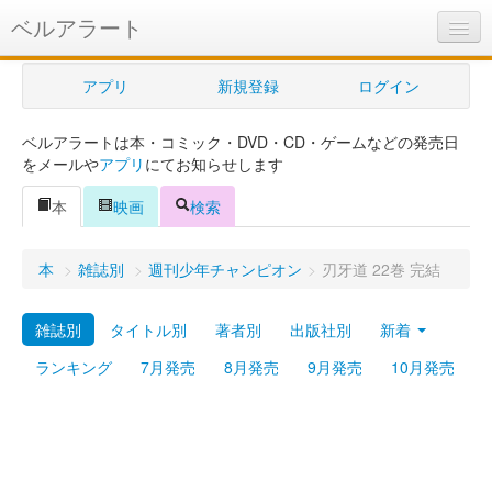
ベルアラート
ベルアラートとは
アプリ
新規登録
ログイン
ヘルプ
ベルアラートは本・コミック・DVD・CD・ゲームなどの発売日
新規登録
をメールや
アプリ
にてお知らせします
ログイン
本
映画
検索
Myカレンダー
本
>
雑誌別
>
週刊少年チャンピオン
>
刃牙道 22巻 完結
購入管理
雑誌別
タイトル別
著者別
出版社別
新着
Myシェルフ
ランキング
7月発売
8月発売
9月発売
10月発売
プレミアム