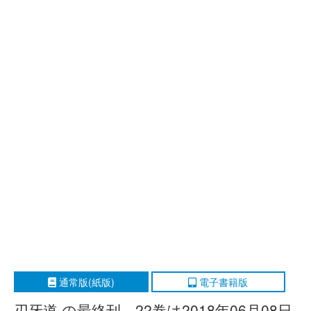
通常版(紙版)
電子書籍版
刃牙道 の最終刊、22巻は2018年06月08日