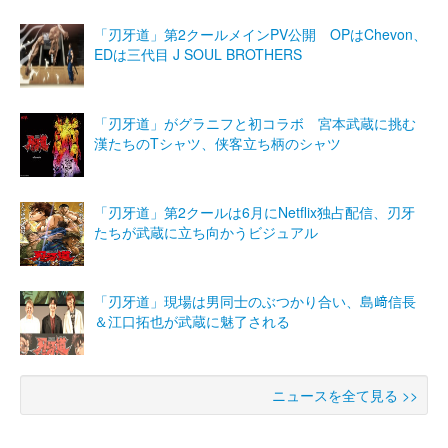
「刃牙道」第2クールメインPV公開 OPはChevon、
EDは三代目 J SOUL BROTHERS
「刃牙道」がグラニフと初コラボ 宮本武蔵に挑む
漢たちのTシャツ、侠客立ち柄のシャツ
「刃牙道」第2クールは6月にNetflix独占配信、刃牙
たちが武蔵に立ち向かうビジュアル
「刃牙道」現場は男同士のぶつかり合い、島﨑信長
＆江口拓也が武蔵に魅了される
ニュースを全て見る >>