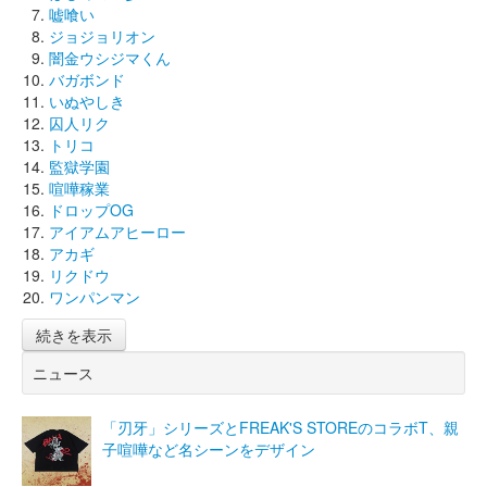
嘘喰い
ジョジョリオン
闇金ウシジマくん
バガボンド
いぬやしき
囚人リク
トリコ
監獄学園
喧嘩稼業
ドロップOG
アイアムアヒーロー
アカギ
リクドウ
ワンパンマン
続きを表示
ニュース
「刃牙」シリーズとFREAK'S STOREのコラボT、親
子喧嘩など名シーンをデザイン