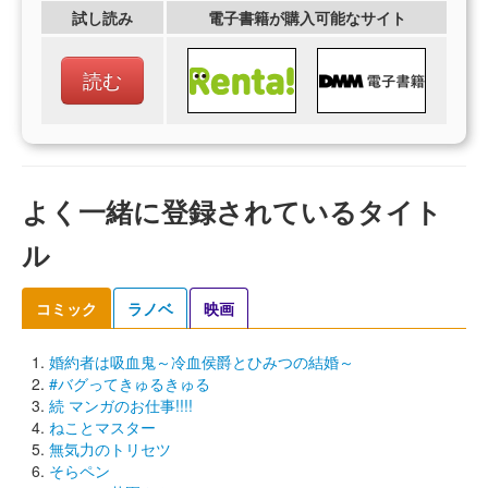
試し読み
電子書籍が購入可能なサイト
読む
よく一緒に登録されているタイト
ル
コミック
ラノベ
映画
婚約者は吸血鬼～冷血侯爵とひみつの結婚～
#バグってきゅるきゅる
続 マンガのお仕事!!!!
ねことマスター
無気力のトリセツ
そらペン