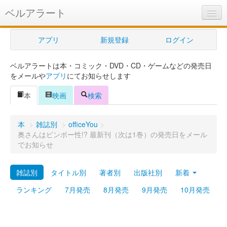
ベルアラート
ベルアラートとは
アプリ
新規登録
ログイン
ヘルプ
ベルアラートは本・コミック・DVD・CD・ゲームなどの発売日
新規登録
をメールや
アプリ
にてお知らせします
ログイン
本
映画
検索
Myカレンダー
本
>
雑誌別
>
officeYou
>
購入管理
奥さんはビンボー性!? 最新刊（次は1巻）の発売日をメール
でお知らせ
Myシェルフ
雑誌別
タイトル別
著者別
出版社別
新着
プレミアム
ランキング
7月発売
8月発売
9月発売
10月発売