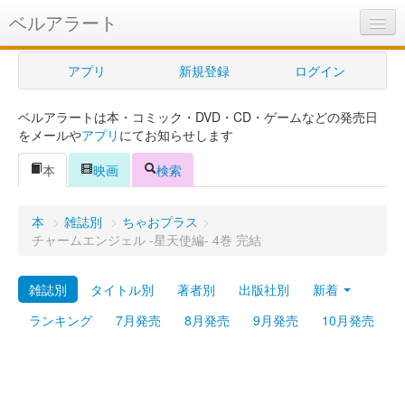
ベルアラート
ベルアラートとは
アプリ
新規登録
ログイン
ヘルプ
ベルアラートは本・コミック・DVD・CD・ゲームなどの発売日
新規登録
をメールや
アプリ
にてお知らせします
ログイン
本
映画
検索
Myカレンダー
本
>
雑誌別
>
ちゃおプラス
>
購入管理
チャームエンジェル -星天使編- 4巻 完結
Myシェルフ
雑誌別
タイトル別
著者別
出版社別
新着
プレミアム
ランキング
7月発売
8月発売
9月発売
10月発売