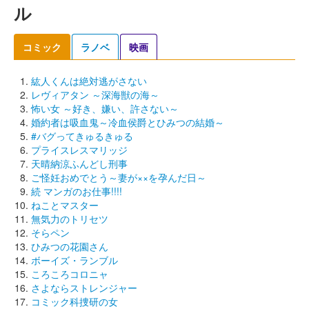
ル
コミック
ラノベ
映画
紘人くんは絶対逃がさない
レヴィアタン ～深海獣の海～
怖い女 ～好き、嫌い、許さない～
婚約者は吸血鬼～冷血侯爵とひみつの結婚～
#バグってきゅるきゅる
プライスレスマリッジ
天晴納涼ふんどし刑事
ご怪妊おめでとう～妻が××を孕んだ日～
続 マンガのお仕事!!!!
ねことマスター
無気力のトリセツ
そらペン
ひみつの花園さん
ボーイズ・ランブル
ころころコロニャ
さよならストレンジャー
コミック科捜研の女