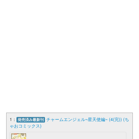
1：
チャームエンジェル~星天使編~ (4(完)) (ち
発売済み最新刊
ゃおコミックス)