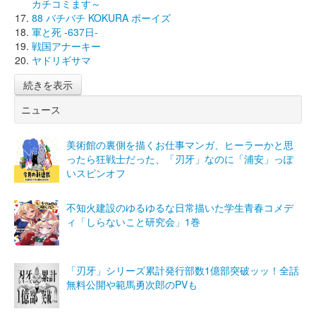
カチコミます～
88 バチバチ KOKURA ボーイズ
軍と死 -637日-
戦国アナーキー
ヤドリギサマ
続きを表示
ニュース
美術館の裏側を描くお仕事マンガ、ヒーラーかと思
ったら狂戦士だった、「刃牙」なのに「浦安」っぽ
いスピンオフ
不知火建設のゆるゆるな日常描いた学生青春コメデ
ィ「しらないこと研究会」1巻
「刃牙」シリーズ累計発行部数1億部突破ッッ！全話
無料公開や範馬勇次郎のPVも