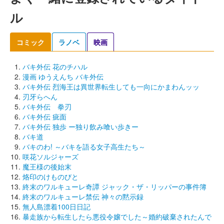
ル
コミック
ラノベ
映画
バキ外伝 花のチハル
漫画 ゆうえんち バキ外伝
バキ外伝 烈海王は異世界転生しても一向にかまわんッッ
刃牙らへん
バキ外伝 拳刃
バキ外伝 疵面
バキ外伝 独歩 ー独り飲み喰い歩きー
バキ道
バキのわ! ～バキを語る女子高生たち～
咲花ソルジャーズ
魔王様の後始末
烙印のけものびと
終末のワルキューレ奇譚 ジャック・ザ・リッパーの事件簿
終末のワルキューレ禁伝 神々の黙示録
無人島漂着100日日記
暴走族から転生したら悪役令嬢でした～婚約破棄されたんで