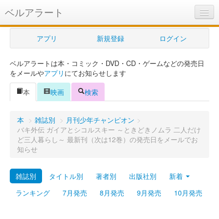
ベルアラート
ベルアラートとは
アプリ
新規登録
ログイン
ヘルプ
ベルアラートは本・コミック・DVD・CD・ゲームなどの発売日
新規登録
をメールや
アプリ
にてお知らせします
ログイン
本
映画
検索
Myカレンダー
本
>
雑誌別
>
月刊少年チャンピオン
>
購入管理
バキ外伝 ガイアとシコルスキー ～ときどきノムラ 二人だけ
ど三人暮らし～ 最新刊（次は12巻）の発売日をメールでお
Myシェルフ
知らせ
プレミアム
雑誌別
タイトル別
著者別
出版社別
新着
ランキング
7月発売
8月発売
9月発売
10月発売