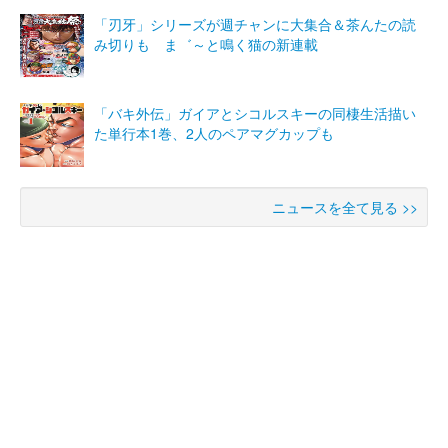
「刃牙」シリーズが週チャンに大集合＆茶んたの読
み切りも ま゛～と鳴く猫の新連載
「バキ外伝」ガイアとシコルスキーの同棲生活描い
た単行本1巻、2人のペアマグカップも
ニュースを全て見る >>