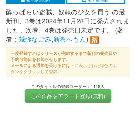
酔っぱらい盗賊、奴隷の少女を買う の最
新刊、3巻は2024年11月28日に発売されま
した。次巻、4巻は発売日未定です。 (著
者：
幾弥なごみ
,
新巻へもん
)
一度登録すればシリーズが完結するまで新刊の発売日や
予約可能日をお知らせします。
メールによる通知を受けるには
下に表示された緑色のボ
タンをクリックして登録。
このタイトルの登録ユーザー：1118人
この作品をアラート登録(無料)