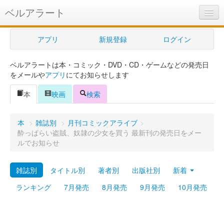
ベルアラート
ベルアラートとは
アプリ
新規登録
ログイン
ヘルプ
ベルアラートは本・コミック・DVD・CD・ゲームなどの発売日
新規登録
をメールや
アプリ
にてお知らせします
ログイン
本
映画
検索
Myカレンダー
本
>
雑誌別
>
月刊コミックアライブ
>
購入管理
酔っぱらい盗賊、奴隷の少女を買う 最新刊の発売日をメー
ルでお知らせ
Myシェルフ
雑誌別
タイトル別
著者別
出版社別
新着
プレミアム
ランキング
7月発売
8月発売
9月発売
10月発売