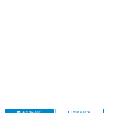
通常版(紙版)
電子書籍版