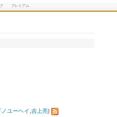
フ
プレミアム
ギノユーヘイ
,
吉上亮
)