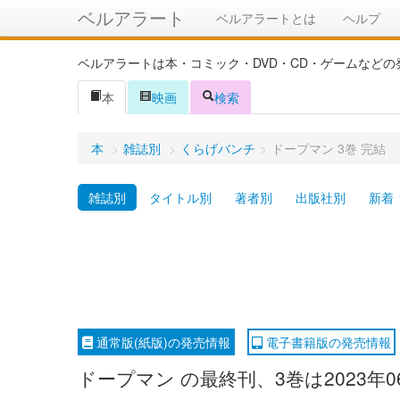
ベルアラート
ベルアラートとは
ヘルプ
ベルアラートは本・コミック・DVD・CD・ゲームなど
本
映画
検索
本
>
雑誌別
>
くらげバンチ
>
ドープマン 3巻 完結
雑誌別
タイトル別
著者別
出版社別
新着
通常版(紙版)の発売情報
電子書籍版の発売情報
ドープマン の最終刊、3巻は2023年