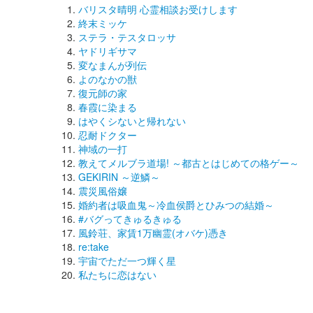
バリスタ晴明 心霊相談お受けします
終末ミッケ
ステラ・テスタロッサ
ヤドリギサマ
変なまんが列伝
よのなかの獣
復元師の家
春霞に染まる
はやくシないと帰れない
忍耐ドクター
神域の一打
教えてメルブラ道場! ～都古とはじめての格ゲー～
GEKIRIN ～逆鱗～
震災風俗嬢
婚約者は吸血鬼～冷血侯爵とひみつの結婚～
#バグってきゅるきゅる
風鈴荘、家賃1万幽霊(オバケ)憑き
re:take
宇宙でただ一つ輝く星
私たちに恋はない