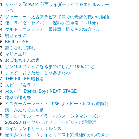
リバイスForward 仮面ライダーライブ＆エビル＆デモ
ンズ
ジャーニー 太古アラビア半島での奇跡と戦いの物語
仮面ライダーセイバー 深罪の三重奏（トリオ）
ウルトラマンデッカー最終章 旅立ちの彼方へ…
明ける夜に
BE:the ONE
赫くなれば其れ
マリとユリ
おばあちゃんの家
ゾン100 ゾンビになるまでにしたい100のこと
よっす、おまたせ、じゃあまたね。
THE KILLER 暗殺者
スピード＆ラブ
永久少年 Eternal Boys NEXT STAGE
地獄の謝肉祭
ミスタームーンライト 1966 ザ・ビートルズ武道館公
演 みんなで見た夢
英国ロイヤル・オペラ・ハウス シネマシーズン
2022/23 ロイヤル・オペラ「セビリアの理髪師」
コインランドリーカタルシス
光をみつける ヴァイオリニスト穴澤雄介からのメッ