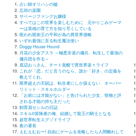
占い師オリハシの嘘
忘却の楽園
サベージファングお嬢様
すべてはこの世界を楽しむために 元やりこみゲーマ
ーは英雄の育て方を知り尽くしている
呪われ呪術王の平和が為の異世界侵略
いずれ最強に至る転生魔法使い
Doggy House Hound
月花の少女アスラ ～極悪非道の傭兵、転生して最強の
傭兵団を作る～
底辺おっさん、チート覚醒で異世界楽々ライフ
これが「恋」だと言うのなら、誰か「好き」の定義を
教えてくれ。
限界超えの天賦は、転生者にしか扱えない オーバー
リミット・スキルホルダー
「お前には才能がない」と告げられた少女、怪物と評
される才能の持ち主だった
飼育員セシルの日誌
スキル0冒険者の俺、結婚して龍王の騎士となる
超世界転生エグゾドライブ
夜の署長
えむえむおー! 自由にゲームを攻略したら人間離れして