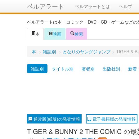
ベルアラート
ベルアラートとは
ヘルプ
ベルアラートは本・コミック・DVD・CD・ゲームなど
本
映画
検索
本
>
雑誌別
>
となりのヤングジャンプ
>
TIGER &
雑誌別
タイトル別
著者別
出版社別
新着
通常版(紙版)の発売情報
電子書籍版の発売情報
TIGER & BUNNY 2 THE CO