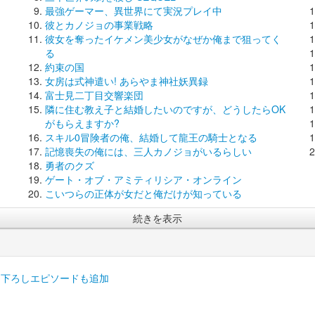
最強ゲーマー、異世界にて実況プレイ中
彼とカノジョの事業戦略
彼女を奪ったイケメン美少女がなぜか俺まで狙ってく
る
約束の国
女房は式神遣い! あらやま神社妖異録
富士見二丁目交響楽団
隣に住む教え子と結婚したいのですが、どうしたらOK
がもらえますか?
スキル0冒険者の俺、結婚して龍王の騎士となる
記憶喪失の俺には、三人カノジョがいるらしい
勇者のクズ
ゲート・オブ・アミティリシア・オンライン
こいつらの正体が女だと俺だけが知っている
続きを表示
き下ろしエピソードも追加