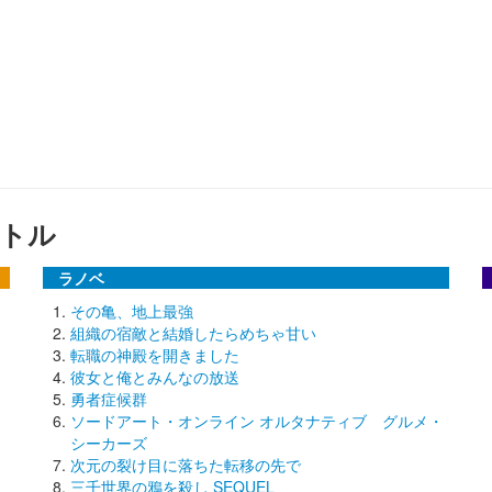
トル
ラノベ
その亀、地上最強
組織の宿敵と結婚したらめちゃ甘い
転職の神殿を開きました
彼女と俺とみんなの放送
勇者症候群
ソードアート・オンライン オルタナティブ グルメ・
シーカーズ
次元の裂け目に落ちた転移の先で
三千世界の鴉を殺し SEQUEL