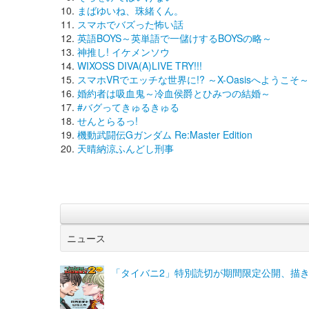
まばゆいね、珠緒くん。
スマホでバズった怖い話
英語BOYS～英単語で一儲けするBOYSの略～
神推し! イケメンソウ
WIXOSS DIVA(A)LIVE TRY!!!
スマホVRでエッチな世界に!? ～X-Oasisへようこそ～
婚約者は吸血鬼～冷血侯爵とひみつの結婚～
#バグってきゅるきゅる
せんとらるっ!
機動武闘伝Gガンダム Re:Master Edition
天晴納涼ふんどし刑事
ニュース
「タイバニ2」特別読切が期間限定公開、描