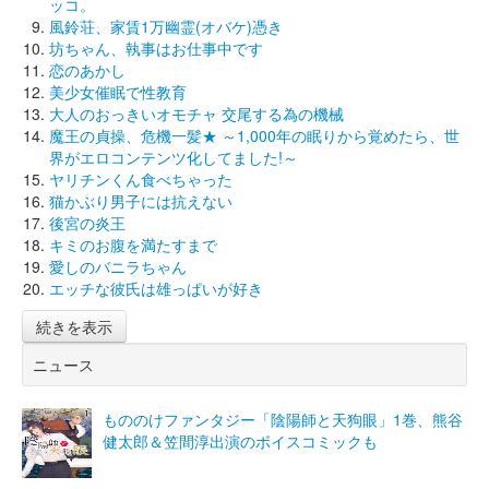
ッコ。
風鈴荘、家賃1万幽霊(オバケ)憑き
坊ちゃん、執事はお仕事中です
恋のあかし
美少女催眠で性教育
大人のおっきいオモチャ 交尾する為の機械
魔王の貞操、危機一髪★ ～1,000年の眠りから覚めたら、世
界がエロコンテンツ化してました!～
ヤリチンくん食べちゃった
猫かぶり男子には抗えない
後宮の炎王
キミのお腹を満たすまで
愛しのバニラちゃん
エッチな彼氏は雄っぱいが好き
続きを表示
ニュース
もののけファンタジー「陰陽師と天狗眼」1巻、熊谷
健太郎＆笠間淳出演のボイスコミックも