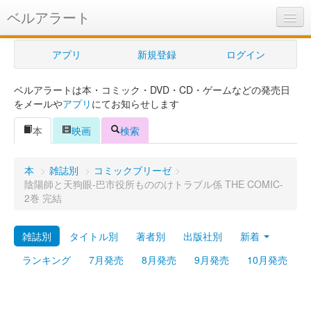
ベルアラート
ベルアラートとは
アプリ
新規登録
ログイン
ヘルプ
ベルアラートは本・コミック・DVD・CD・ゲームなどの発売日
新規登録
をメールや
アプリ
にてお知らせします
ログイン
本
映画
検索
Myカレンダー
本
>
雑誌別
>
コミックブリーゼ
>
購入管理
陰陽師と天狗眼-巴市役所もののけトラブル係 THE COMIC-
2巻 完結
Myシェルフ
雑誌別
タイトル別
著者別
出版社別
新着
プレミアム
ランキング
7月発売
8月発売
9月発売
10月発売