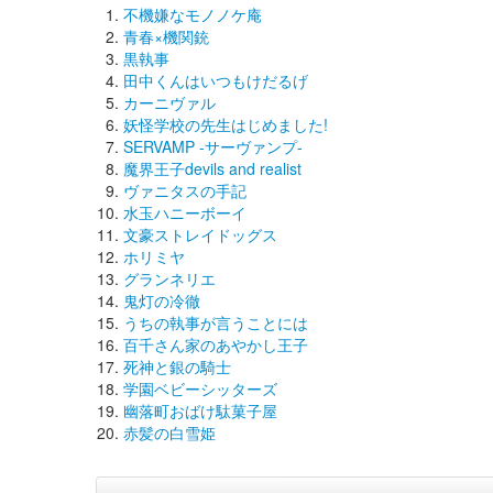
不機嫌なモノノケ庵
青春×機関銃
黒執事
田中くんはいつもけだるげ
カーニヴァル
妖怪学校の先生はじめました!
SERVAMP -サーヴァンプ-
魔界王子devils and realist
ヴァニタスの手記
水玉ハニーボーイ
文豪ストレイドッグス
ホリミヤ
グランネリエ
鬼灯の冷徹
うちの執事が言うことには
百千さん家のあやかし王子
死神と銀の騎士
学園ベビーシッターズ
幽落町おばけ駄菓子屋
赤髪の白雪姫