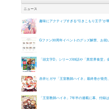
ニュース
趣味にアクティブすぎる“引きこもり王子”が
Gファン30周年イベントのグッズ解禁、お祝
「頭文字D」シリーズ69話や「異世界食堂」全1
赤井ヒガサ「王室教師ハイネ」最終巻が発売
「王室教師ハイネ」7年半の連載に幕、付録