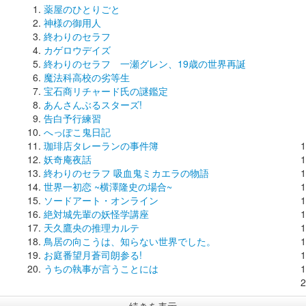
薬屋のひとりごと
神様の御用人
終わりのセラフ
カゲロウデイズ
終わりのセラフ 一瀬グレン、19歳の世界再誕
魔法科高校の劣等生
宝石商リチャード氏の謎鑑定
あんさんぶるスターズ!
告白予行練習
へっぽこ鬼日記
珈琲店タレーランの事件簿
妖奇庵夜話
終わりのセラフ 吸血鬼ミカエラの物語
世界一初恋 ~横澤隆史の場合~
ソードアート・オンライン
絶対城先輩の妖怪学講座
天久鷹央の推理カルテ
鳥居の向こうは、知らない世界でした。
お庭番望月蒼司朗参る!
うちの執事が言うことには
続きを表示