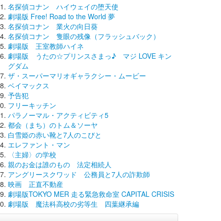
名探偵コナン ハイウェイの堕天使
劇場版 Free! Road to the World 夢
名探偵コナン 業火の向日葵
名探偵コナン 隻眼の残像（フラッシュバック）
劇場版 王室教師ハイネ
劇場版 うたの☆プリンスさまっ♪ マジ LOVE キン
グダム
ザ・スーパーマリオギャラクシー・ムービー
ベイマックス
予告犯
フリーキッチン
パラノーマル・アクティビティ5
都会（まち）のトム＆ソーヤ
白雪姫の赤い靴と7人のこびと
エレファント・マン
〈主婦〉の学校
親のお金は誰のもの 法定相続人
アングリースクワッド 公務員と7人の詐欺師
映画 正直不動産
劇場版TOKYO MER 走る緊急救命室 CAPITAL CRISIS
劇場版 魔法科高校の劣等生 四葉継承編