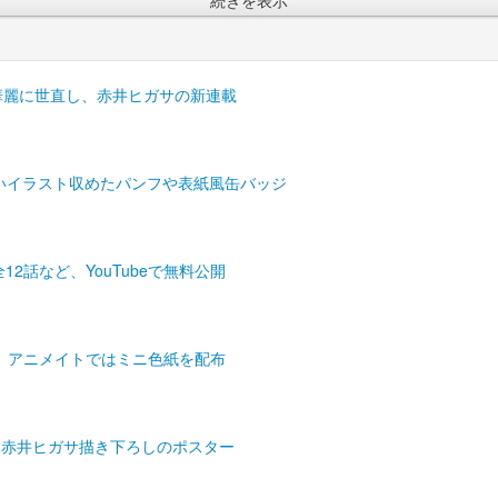
華麗に世直し、赤井ヒガサの新連載
いイラスト収めたパンフや表紙風缶バッジ
2話など、YouTubeで無料公開
、アニメイトではミニ色紙を配布
は赤井ヒガサ描き下ろしのポスター