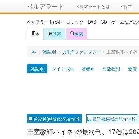
ベルアラート
ベルアラートとは
ヘルプ
ベルアラートは本・コミック・DVD・CD・ゲームなど
本
映画
検索
本
>
雑誌別
>
月刊Gファンタジー
>
王室教師ハイネ 
雑誌別
タイトル別
著者別
出版社別
新着
通常版(紙版)の発売情報
電子書籍版の発売情報
王室教師ハイネ の最終刊、17巻は20