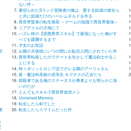
ない件～
さ
裏切られたSランク冒険者の俺は、愛する奴隷の彼女ら
と共に奴隷だけのハーレムギルドを作る
異世界賢者の転生無双 ～ゲームの知識で異世界最強～
リアデイルの大地にて
ハズレ枠の【状態異常スキル】で最強になった俺がす
べてを蹂躙するまで
才女のお世話
宮
お隣の天使様にいつの間にか駄目人間にされていた件
異世界転移したのでチートを生かして魔法剣士やるこ
とにする
時々ボソッとロシア語でデレる隣のアーリャさん
】
新・魔法科高校の劣等生 キグナスの乙女たち
暗殺者である俺のステータスが勇者よりも明らかに強
いのだが
とんでもスキルで異世界放浪メシ
Unnamed Memory
転生したら剣でした
者
転生したらスライムだった件
る
呪