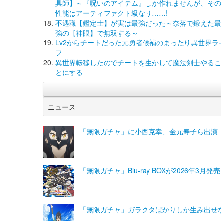
具師】～『呪いのアイテム』しか作れませんが、その
性能はアーティファクト級なり……!
不遇職【鑑定士】が実は最強だった～奈落で鍛えた最
強の【神眼】で無双する～
Lv2からチートだった元勇者候補のまったり異世界ラ
フ
異世界転移したのでチートを生かして魔法剣士やるこ
とにする
ニュース
「無限ガチャ」に小西克幸、金元寿子ら出演
「無限ガチャ」Blu-ray BOXが2026年
「無限ガチャ」ガラクタばかりしか生み出せ