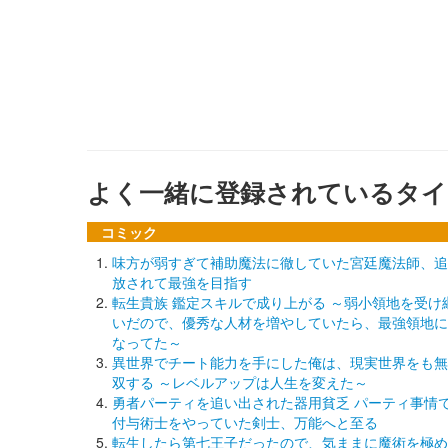
よく一緒に登録されているタイ
コミック
味方が弱すぎて補助魔法に徹していた宮廷魔法師、追
放されて最強を目指す
転生貴族 鑑定スキルで成り上がる ～弱小領地を受け
いだので、優秀な人材を増やしていたら、最強領地に
なってた～
異世界でチート能力を手にした俺は、現実世界をも無
双する ～レベルアップは人生を変えた～
勇者パーティを追い出された器用貧乏 パーティ事情
付与術士をやっていた剣士、万能へと至る
転生したら第七王子だったので、気ままに魔術を極め