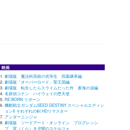
映画
劇場版 魔法科高校の劣等生 四葉継承編
劇場版「オーバーロード」聖王国編
劇場版 転生したらスライムだった件 蒼海の涙編
名探偵コナン ハイウェイの堕天使
RE:BORN リボーン
機動戦士ガンダムSEED DESTINY スペシャルエディシ
ョンII それぞれの剣 HDリマスター
アンダーニンジャ
劇場版 ソードアート・オンライン プログレッシ
ブ 冥（くら）き夕闇のスケルツォ