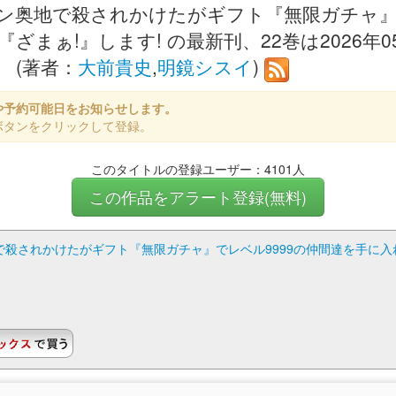
ン奥地で殺されかけたがギフト『無限ガチャ』で
まぁ!』します! の最新刊、22巻は2026年0
。
(著者：
大前貴史
,
明鏡シスイ
)
や予約可能日をお知らせします。
ボタンをクリックして登録。
このタイトルの登録ユーザー：4101人
この作品をアラート登録(無料)
殺されかけたがギフト『無限ガチャ』でレベル9999の仲間達を手に入