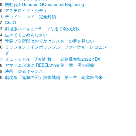
機動戦士Gundam GQuuuuuuX Beginning
アステロイド・シティ
デッド・エンド 完全封鎖
ChaO
劇場版ハイキュー!! ゴミ捨て場の決戦
生きててごめんなさい
青春ブタ野郎はおでかけシスターの夢を見ない
ミッション：インポッシブル ファイナル・レコニン
グ
ミュージカル「刀剣乱舞」 真剣乱舞祭2022 4DX
ヤマトよ永遠に REBEL3199 第一章 黒の侵略
映画 ゆるキャン△
劇場版「鬼滅の刃」無限城編 第一章 猗窩座再来