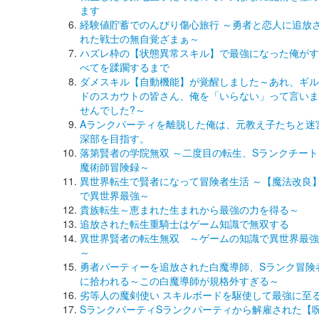
ます
経験値貯蓄でのんびり傷心旅行 ～勇者と恋人に追放
れた戦士の無自覚ざまぁ～
ハズレ枠の【状態異常スキル】で最強になった俺がす
べてを蹂躙するまで
ダメスキル【自動機能】が覚醒しました～あれ、ギル
ドのスカウトの皆さん、俺を「いらない」って言いま
せんでした?～
Aランクパーティを離脱した俺は、元教え子たちと迷
深部を目指す。
落第賢者の学院無双 ～二度目の転生、Sランクチート
魔術師冒険録～
異世界転生で賢者になって冒険者生活 ～【魔法改良
で異世界最強～
貴族転生～恵まれた生まれから最強の力を得る～
追放された転生重騎士はゲーム知識で無双する
異世界賢者の転生無双 ～ゲームの知識で異世界最強
～
勇者パーティーを追放された白魔導師、Sランク冒険
に拾われる～この白魔導師が規格外すぎる～
劣等人の魔剣使い スキルボードを駆使して最強に至
SランクパーティSランクパーティから解雇された【