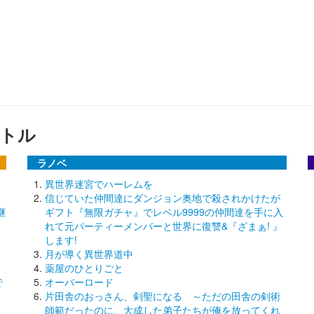
トル
ラノベ
異世界迷宮でハーレムを
信じていた仲間達にダンジョン奥地で殺されかけたが
継
ギフト『無限ガチャ』でレベル9999の仲間達を手に入
れて元パーティーメンバーと世界に復讐&『ざまぁ! 』
します!
月が導く異世界道中
薬屋のひとりごと
で
オーバーロード
片田舎のおっさん、剣聖になる ～ただの田舎の剣術
師範だったのに、大成した弟子たちが俺を放ってくれ