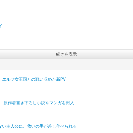
イ
続きを表示
 エルフ女王国との戦い収めた新PV
3月発売 原作者書き下ろし小説やマンガを封入
ない主人公に、救いの手が差し伸べられる