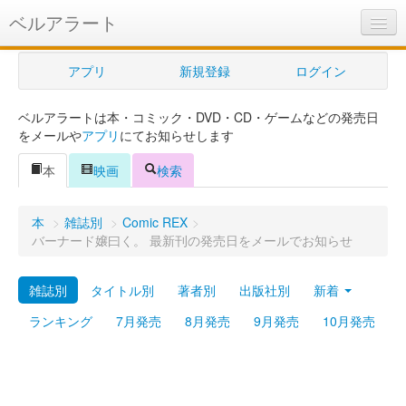
ベルアラート
ベルアラートとは
アプリ
新規登録
ログイン
ヘルプ
ベルアラートは本・コミック・DVD・CD・ゲームなどの発売日
新規登録
をメールや
アプリ
にてお知らせします
ログイン
本
映画
検索
Myカレンダー
本
>
雑誌別
>
Comic REX
>
購入管理
バーナード嬢曰く。 最新刊の発売日をメールでお知らせ
Myシェルフ
雑誌別
タイトル別
著者別
出版社別
新着
プレミアム
ランキング
7月発売
8月発売
9月発売
10月発売