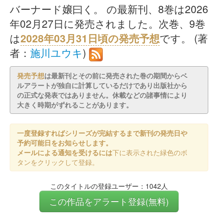
バーナード嬢曰く。 の最新刊、8巻は2026
年02月27日に発売されました。次巻、9巻
は
2028年03月31日頃の発売予想
です。 (著
者：
施川ユウキ
)
発売予想
は最新刊とその前に発売された巻の期間からベ
ルアラートが独自に計算しているだけであり出版社から
の正式な発表ではありません。休載などの諸事情により
大きく時期がずれることがあります。
一度登録すればシリーズが完結するまで新刊の発売日や
予約可能日をお知らせします。
メールによる通知を受けるには
下に表示された緑色のボ
タンをクリックして登録。
このタイトルの登録ユーザー：1042人
この作品をアラート登録(無料)