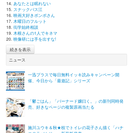
あなたとは眠れない
スナックバス江
映画大好きポンポさん
木曜日のフルット
衒学始終相談
木根さんの1人でキネマ
映像研には手を出すな!
続きを表示
ニュース
一迅プラスで毎日無料イッキ読みキャンペーン開
催、今日から「最遊記」シリーズ
「鬱ごはん」「バーナード嬢曰く。」の新刊同時発
売、好きなページの複製原画当たる
施川ユウキ＆秋★枝でトイレの花子さん描く「ハナ