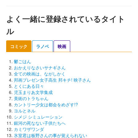
よく一緒に登録されているタイト
ル
コミック
ラノベ
映画
鬱ごはん
おかえりなさいサナギさん
全ての映画は、ながしかく
邦画プレゼン女子高生 邦キチ! 映子さん
とくにある日々
児玉まりあ文学集成
美術のトラちゃん
カントリー少女は都会をめざす!?
ヨルとネル
シメジ シミュレーション
銀河の死なない子供たちへ
カミワザワンダ
氷室君は板野さんの事が覚えられない