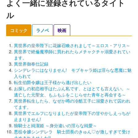
よく一緒に登録されているタイト
ル
コミック
ラノベ
映画
異世界の皇帝陛下に花嫁召喚されまして～エロス・アリス～
異世界で絶倫魔導師に買われたらメチャクチャ溺愛されてい
ます。
異世界御奉仕記録
シンデレラにはなりません! モブキャラ姫は淫らな悪魔に魅
入られて
転生伯爵令嬢は王子様から逃げ出したい
お探しの初恋相手はたぶん私です、とはとても言えない。～
逃亡した元聖女、もふもふをこじらせた青年と再会する～
異世界転生したら、なぜか噂の冷酷王子に溺愛されて囚われ
てます。
異世界でエルフになりましたが皇帝陛下の甘やかしえっちが
止まりません!
狼騎士と純潔姫 ～身分違いの淫らな純愛～
悪役令嬢シンデレラ 騎士団長のきゅん♡が激しすぎて受け
止めきれませんわ!!