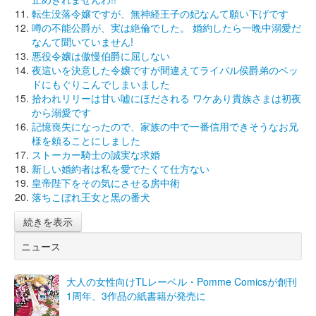
転生没落令嬢ですが、無神経王子の妃なんて願い下げです
噂の不能公爵が、実は絶倫でした。 婚約したら一晩中溺愛だ
なんて聞いていません!
悪役令嬢は傲慢伯爵に屈しない
夜這いを決意した令嬢ですが間違えてライバル侯爵弟のベッ
ドにもぐりこんでしまいました
拾われリリーは甘い嘘にほだされる ワケあり貴族さまは初夜
から溺愛です
記憶喪失になったので、家族の中で一番信用できそうなお兄
様を頼ることにしました
ストーカー騎士の誠実な求婚
新しい婚約者は私を愛でたくて仕方ない
皇帝陛下をその気にさせる房中術
落ちこぼれ王女と黒の番犬
続きを表示
ニュース
大人の女性向けTLレーベル・Pomme Comicsが創刊
1周年、3作品の紙書籍が発売に