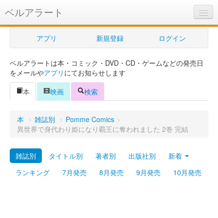
ベルアラート
ベルアラートとは
アプリ
新規登録
ログイン
ヘルプ
ベルアラートは本・コミック・DVD・CD・ゲームなどの発売日
新規登録
をメールや
アプリ
にてお知らせします
ログイン
本
映画
検索
Myカレンダー
本
>
雑誌別
>
Pomme Comics
>
購入管理
異世界で身代わり姫になり覇王に奪われました 2巻 完結
Myシェルフ
雑誌別
タイトル別
著者別
出版社別
新着
プレミアム
ランキング
7月発売
8月発売
9月発売
10月発売