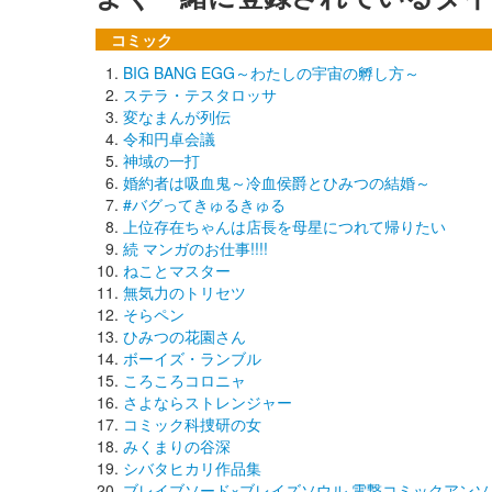
コミック
BIG BANG EGG～わたしの宇宙の孵し方～
ステラ・テスタロッサ
変なまんが列伝
令和円卓会議
神域の一打
婚約者は吸血鬼～冷血侯爵とひみつの結婚～
#バグってきゅるきゅる
上位存在ちゃんは店長を母星につれて帰りたい
続 マンガのお仕事!!!!
ねことマスター
無気力のトリセツ
そらペン
ひみつの花園さん
ボーイズ・ランブル
ころころコロニャ
さよならストレンジャー
コミック科捜研の女
みくまりの谷深
シバタヒカリ作品集
ブレイブソード×ブレイズソウル 電撃コミックアンソ