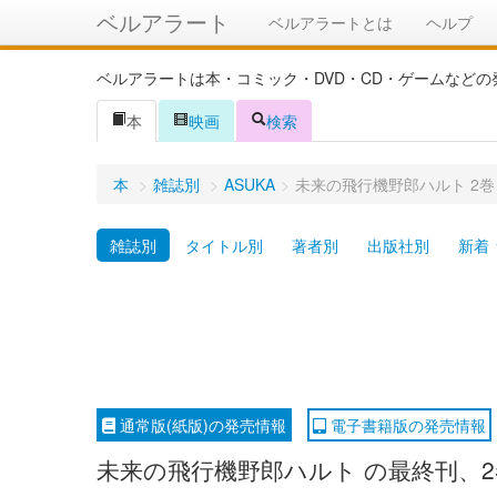
ベルアラート
ベルアラートとは
ヘルプ
ベルアラートは本・コミック・DVD・CD・ゲームなど
本
映画
検索
本
>
雑誌別
>
ASUKA
>
未来の飛行機野郎ハルト 2巻
雑誌別
タイトル別
著者別
出版社別
新着
通常版(紙版)の発売情報
電子書籍版の発売情報
未来の飛行機野郎ハルト の最終刊、2巻