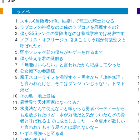
ラノベ
スキル0冒険者の俺、結婚して龍王の騎士となる
ラブコメの神様なのに俺のラブコメを邪魔するの?
僕がSSSランクの冒険者なのは養成学校では秘密です
ノブリス・オブリージュ 引きこもり令嬢が何故聖女と
呼ばれたか
弱小ソシャゲ部の僕らが神ゲーを作るまで
僕が答える君の謎解き
「無能はいらない」と言われたから絶縁してやった
公女殿下の参謀様
魔王スローライフを満喫する～勇者から「攻略無理」
と言われたけど、そこはダンジョンじゃない。トマト
畑だ～
その亀、地上最強
異世界で天才画家になってみた
水魔法なんて使えないと家からも勇者パーティーから
も追放されたけど、水が万能だと気がついたら水の賢
者と呼ばれるまでに成長しました ～今更水が欲しい
と言われてもそう易々とは譲れないな～
いずれ最強へと至る道
百神百年大戦