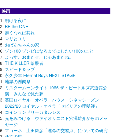
映画
明ける夜に
BE:the ONE
赫くなれば其れ
マリとユリ
おばあちゃんの家
ゾン100 ゾンビになるまでにしたい100のこと
よっす、おまたせ、じゃあまたね。
THE KILLER 暗殺者
スピード＆ラブ
永久少年 Eternal Boys NEXT STAGE
地獄の謝肉祭
ミスタームーンライト 1966 ザ・ビートルズ武道館公
演 みんなで見た夢
英国ロイヤル・オペラ・ハウス シネマシーズン
2022/23 ロイヤル・オペラ「セビリアの理髪師」
コインランドリーカタルシス
光をみつける ヴァイオリニスト穴澤雄介からのメッ
セージ
マゴーネ 土田康彦「運命の交差点」についての研究
死亡の塔