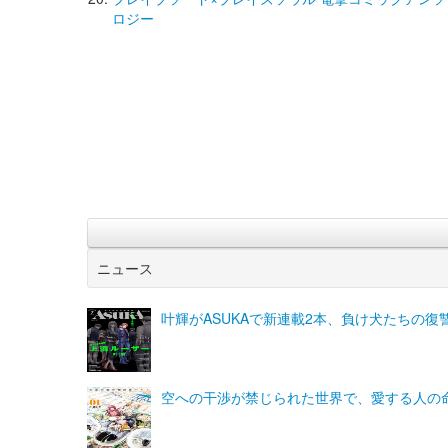
ロジー
ニュース
叶輝がASUKAで新連載2本、負け犬たちの
空への干渉が禁じられた世界で、愛する人の命