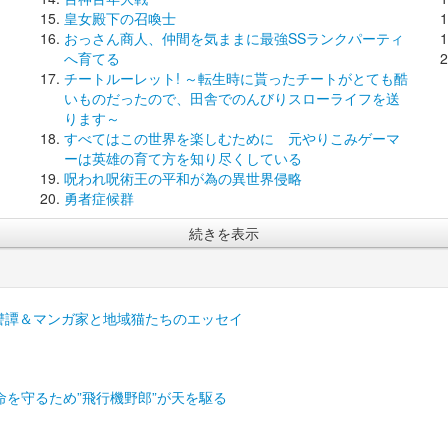
皇女殿下の召喚士
おっさん商人、仲間を気ままに最強SSランクパーティ
へ育てる
チートルーレット! ～転生時に貰ったチートがとても酷
いものだったので、田舎でのんびりスローライフを送
ります～
すべてはこの世界を楽しむために 元やりこみゲーマ
ーは英雄の育て方を知り尽くしている
呪われ呪術王の平和が為の異世界侵略
勇者症候群
続きを表示
復讐譚＆マンガ家と地域猫たちのエッセイ
を守るため”飛行機野郎”が天を駆る