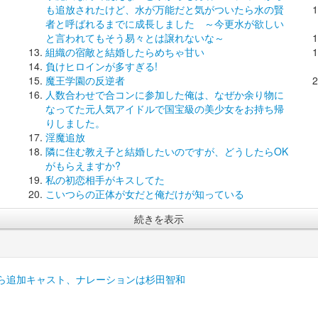
も追放されたけど、水が万能だと気がついたら水の賢
者と呼ばれるまでに成長しました ～今更水が欲しい
と言われてもそう易々とは譲れないな～
組織の宿敵と結婚したらめちゃ甘い
負けヒロインが多すぎる!
魔王学園の反逆者
人数合わせで合コンに参加した俺は、なぜか余り物に
なってた元人気アイドルで国宝級の美少女をお持ち帰
りしました。
淫魔追放
隣に住む教え子と結婚したいのですが、どうしたらOK
がもらえますか?
私の初恋相手がキスしてた
こいつらの正体が女だと俺だけが知っている
続きを表示
愛ら追加キャスト、ナレーションは杉田智和