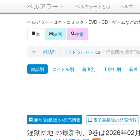
ベルアラート
ベルアラートとは
ヘルプ
ベルアラートは本・コミック・DVD・CD・ゲームなど
本
映画
検索
本
>
雑誌別
>
ドラドラしゃーぷ#
>
淫獄団地 最新
雑誌別
タイトル別
著者別
出版社別
新着
通常版(紙版)の発売情報
電子書籍版の発売情報
淫獄団地 の最新刊、9巻は2026年0