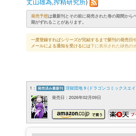
丈山雄為
,
搾精研究所
)
発売予想
は最新刊とその前に発売された巻の期間から
期がずれることがあります。
一度登録すればシリーズが完結するまで新刊の発売日
メールによる通知を受けるには
下に表示された緑色の
1：
淫獄団地 9 (ドラゴンコミックスエイ
発売済み最新刊
発売日：2026年02月09日