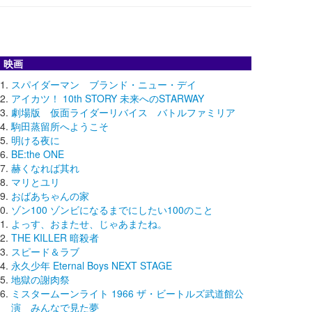
映画
スパイダーマン ブランド・ニュー・デイ
アイカツ！ 10th STORY 未来へのSTARWAY
劇場版 仮面ライダーリバイス バトルファミリア
駒田蒸留所へようこそ
明ける夜に
BE:the ONE
赫くなれば其れ
マリとユリ
おばあちゃんの家
ゾン100 ゾンビになるまでにしたい100のこと
よっす、おまたせ、じゃあまたね。
THE KILLER 暗殺者
スピード＆ラブ
永久少年 Eternal Boys NEXT STAGE
地獄の謝肉祭
ミスタームーンライト 1966 ザ・ビートルズ武道館公
演 みんなで見た夢