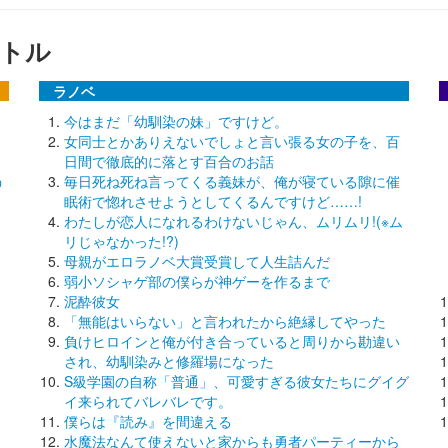
トル
ラノベ
今はまだ「幼馴染の妹」ですけど。
女同士とかありえないでしょと言い張る女の子を、百
日間で徹底的に落とす百合のお話
う
毎日死ね死ね言ってくる義妹が、俺が寝ている隙に催
眠術で惚れさせようとしてくるんですけど……!
わたしが恋人になれるわけないじゃん、ムリムリ!(※ム
リじゃなかった!?)
母親がエロラノベ大賞受賞して人生詰んだ
弱小ソシャゲ部の僕らが神ゲーを作るまで
泥酔彼女
「無能はいらない」と言われたから絶縁してやった
負けヒロインと俺が付き合っていると周りから勘違い
され、幼馴染みと修羅場になった
S級学園の自称「普通」、可愛すぎる彼女たちにグイグ
イ来られてバレバレです。
僕らは『読み』を間違える
水魔法なんて使えないと家からも勇者パーティーから