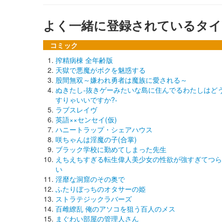
よく一緒に登録されているタイ
コミック
搾精病棟 全年齢版
天獄で悪魔がボクを魅惑する
股間無双～嫌われ勇者は魔族に愛される～
ぬきたし-抜きゲーみたいな島に住んでるわたしはど
すりゃいいですか?-
ラブスレイヴ
英語××センセイ(仮)
ハニートラップ・シェアハウス
咲ちゃんは淫魔の子(合掌)
ブラック学校に勤めてしまった先生
えちえちすぎる転生偉人美少女の性欲が強すぎてつら
い
淫靡な洞窟のその奥で
ふたりぼっちのオタサーの姫
ストラテジックラバーズ
百雌繚乱 俺のアソコを狙う百人のメス
まぐわい部屋の管理人さん