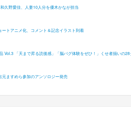
和久野愛佳、人妻10人分を優木かなが担当
ョートアニメ化、コメント＆記念イラスト到着
品 Vol.3 「天まで昇る読後感」「脳バグ体験をぜひ！」くせ者揃いの2
吉元ますめら参加のアンソロジー発売