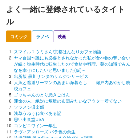
よく一緒に登録されているタイト
ル
コミック
ラノベ
映画
スマイルユウミさん!京都はんなりカフェ物語
ヤマ台国〜誰にも必要とされなかった私が食べ物の奪い合い
が続く弥生時代に転生したので食材や料理、薬の知識でみん
なを幸せにしたいと思いました(仮)～
出所飯 黒川サンタのリムジンサービス
人魚と逃避リーマンのあまい海暮らし ―瀬戸内あやかし廃
校カフェ―
ゴッちゃんのとり憑きごはん
運命の人、絶対に炬燵の布団みたいなアウター着てない
ソラメシ倶楽部
浅草うねうね食べある記
思い出食堂USA
コンビニワイン一年生
ラヴィアンローズ バラ色の余生
往復酒簡 娘と父のメール交換グルメ談議