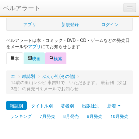
ベルアラート
ベルアラートとは
アプリ
新規登録
ログイン
ヘルプ
ベルアラートは本・コミック・DVD・CD・ゲームなどの発売日
新規登録
をメールや
アプリ
にてお知らせします
ログイン
本
映画
検索
Myカレンダー
本
>
雑誌別
>
ぶんか社(その他)
>
購入管理
14歳の里山レシピ 東吉野で、いただきます。 最新刊（次は
3巻）の発売日をメールでお知らせ
Myシェルフ
雑誌別
タイトル別
著者別
出版社別
新着
プレミアム
ランキング
7月発売
8月発売
9月発売
10月発売