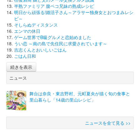
半熟ファミリア 腹ペコ兄妹の熟成レシピ
明日から頑張る!婚活子さん～アラサー独身女とおつまみレシ
ピ～
そしらぬディスタンス
エンマの休日
ゲーム世界でB級グルメと恋始めました
うい恋 ～南の島で先住民に求愛されています～
吉志くんとおいしいごはん
ごはん日和
続きを表示
ニュース
舞台は奈良・東吉野村、元町夏央が描く旬の食事と
里山暮らし「14歳の里山レシピ」
ニュースを全て見る >>