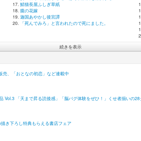
鯖猫長屋ふしぎ草紙
朧の花嫁
迦国あやかし後宮譚
「死んでみろ」と言われたので死にました。
続きを表示
みで販売、「おとなの初恋」など連載中
品 Vol.3 「天まで昇る読後感」「脳バグ体験をぜひ！」くせ者揃いの2
の描き下ろし特典もらえる書店フェア