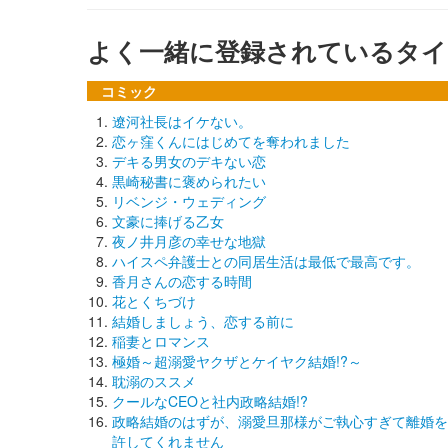
よく一緒に登録されているタイ
コミック
遼河社長はイケない。
恋ヶ窪くんにはじめてを奪われました
デキる男女のデキない恋
黒崎秘書に褒められたい
リベンジ・ウェディング
文豪に捧げる乙女
夜ノ井月彦の幸せな地獄
ハイスペ弁護士との同居生活は最低で最高です。
香月さんの恋する時間
花とくちづけ
結婚しましょう、恋する前に
稲妻とロマンス
極婚～超溺愛ヤクザとケイヤク結婚!?～
耽溺のススメ
クールなCEOと社内政略結婚!?
政略結婚のはずが、溺愛旦那様がご執心すぎて離婚を
許してくれません