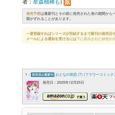
者：
星森柚稀も
)
発売予想
は最新刊とその前に発売された巻の期間から
期がずれることがあります。
一度登録すればシリーズが完結するまで新刊の発売日
メールによる通知を受けるには
下に表示された緑色の
1：
おとなの初恋 (7) (フラワーコミックス
発売済み最新刊
発売日：2025年12月25日