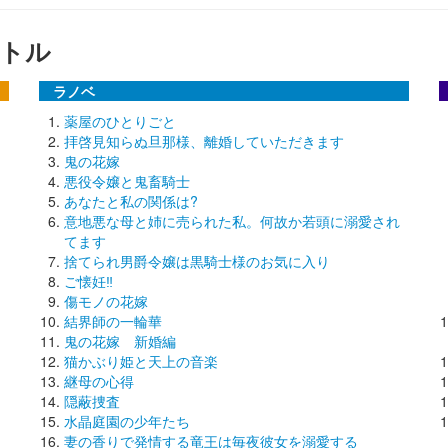
トル
ラノベ
薬屋のひとりごと
拝啓見知らぬ旦那様、離婚していただきます
鬼の花嫁
悪役令嬢と鬼畜騎士
あなたと私の関係は?
意地悪な母と姉に売られた私。何故か若頭に溺愛され
てます
捨てられ男爵令嬢は黒騎士様のお気に入り
ご懐妊‼
傷モノの花嫁
結界師の一輪華
鬼の花嫁 新婚編
猫かぶり姫と天上の音楽
継母の心得
隠蔽捜査
水晶庭園の少年たち
妻の香りで発情する竜王は毎夜彼女を溺愛する