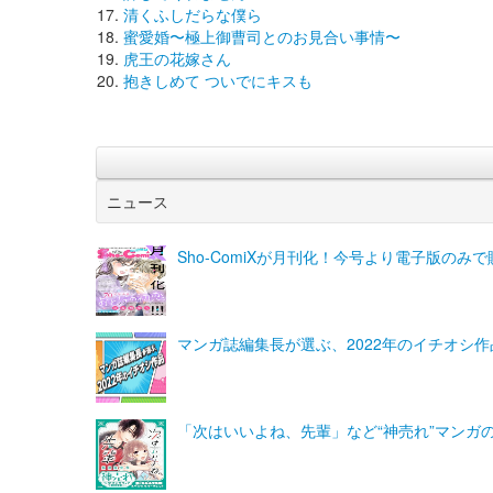
清くふしだらな僕ら
蜜愛婚〜極上御曹司とのお見合い事情〜
虎王の花嫁さん
抱きしめて ついでにキスも
ニュース
Sho-ComiXが月刊化！今号より電子版の
マンガ誌編集長が選ぶ、2022年のイチオシ作
「次はいいよね、先輩」など“神売れ”マンガ