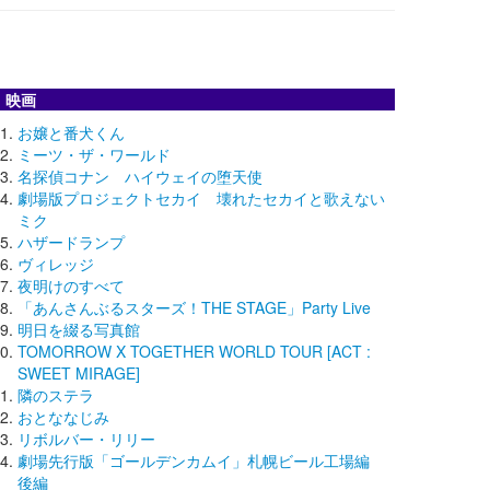
映画
お嬢と番犬くん
ミーツ・ザ・ワールド
名探偵コナン ハイウェイの堕天使
劇場版プロジェクトセカイ 壊れたセカイと歌えない
ミク
ハザードランプ
ヴィレッジ
夜明けのすべて
「あんさんぶるスターズ！THE STAGE」Party Live
明日を綴る写真館
TOMORROW X TOGETHER WORLD TOUR [ACT :
SWEET MIRAGE]
隣のステラ
おとななじみ
リボルバー・リリー
劇場先行版「ゴールデンカムイ」札幌ビール工場編
後編