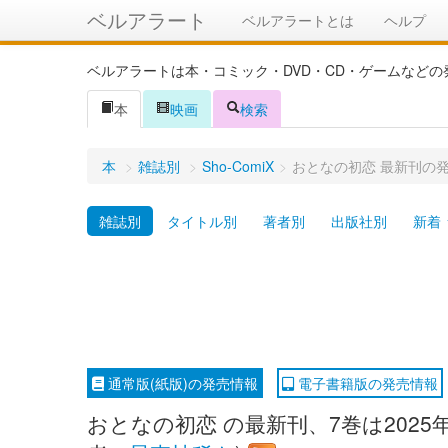
ベルアラート
ベルアラートとは
ヘルプ
ベルアラートは本・コミック・DVD・CD・ゲームなど
本
映画
検索
本
>
雑誌別
>
Sho-ComiX
>
おとなの初恋 最新刊の
雑誌別
タイトル別
著者別
出版社別
新着
通常版(紙版)の発売情報
電子書籍版の発売情報
おとなの初恋 の最新刊、7巻は2025