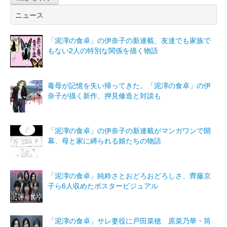
ニュース
「泥濘の食卓」の伊奈子の新連載、友達でも家族で
もない2人の特別な関係を描く物語
毒母が記憶を失い帰ってきた。「泥濘の食卓」の伊
奈子が描く新作、押見修造と対談も
「泥濘の食卓」の伊奈子の新連載がマンガワンで開
幕、母と家に縛られる娘たちの物語
「泥濘の食卓」純粋さとおどろおどろしさ、齊藤京
子ら6人収めたポスタービジュアル
「泥濘の食卓」サレ妻役に戸田菜穂 原菜乃華・筒