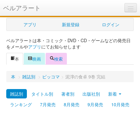
ベルアラート
ベルアラートとは
アプリ
新規登録
ログイン
ヘルプ
ベルアラートは本・コミック・DVD・CD・ゲームなどの発売日
新規登録
をメールや
アプリ
にてお知らせします
ログイン
本
映画
検索
Myカレンダー
本
>
雑誌別
>
ピッコマ
>
泥濘の食卓 9巻 完結
購入管理
雑誌別
タイトル別
著者別
出版社別
新着
Myシェルフ
ランキング
7月発売
8月発売
9月発売
10月発売
プレミアム