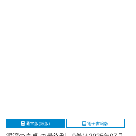
通常版(紙版)
電子書籍版
泥濘の食卓 の最終刊、9巻は2025年07月