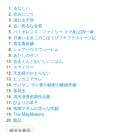
るなしい
住みにごり
溺れる子供
這い寄るな金星
バイオレンス・ファミリー ママ友はDV一家
日雇いまきこのごほうびプチプラスイーツ記
震災風俗嬢
シェアハウスでハーレム
あたしのザジ
吉志くんとおいしいごはん
スマイリー
天女様がかえらない
ヒソカニアサレ
ヤバマン サレ妻の秘密の離婚準備
落花生
茂木清香初期作品集
ひよりの草子
有閑マダムの淫らな性戯
The MapMakers
鏡話
続きを表示