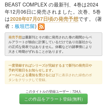
BEAST COMPLEX の最新刊、4巻は2024
年12月06日に発売されました。次巻、5巻
は
2028年07月07日頃の発売予想
です。 (著
者：
板垣巴留
)
発売予想
は最新刊とその前に発売された巻の期間からベ
ルアラートが独自に計算しているだけであり出版社から
の正式な発表ではありません。休載などの諸事情により
大きく時期がずれることがあります。
一度登録すればシリーズが完結するまで新刊の発売日や
予約可能日をお知らせします。
メールによる通知を受けるには
下に表示された緑色のボ
タンをクリックして登録。
このタイトルの登録ユーザー：724人
この作品をアラート登録(無料)