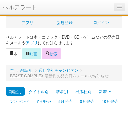
ベルアラート
ベルアラートとは
アプリ
新規登録
ログイン
ヘルプ
ベルアラートは本・コミック・DVD・CD・ゲームなどの発売日
新規登録
をメールや
アプリ
にてお知らせします
ログイン
本
映画
検索
Myカレンダー
本
>
雑誌別
>
週刊少年チャンピオン
>
購入管理
BEAST COMPLEX 最新刊の発売日をメールでお知らせ
Myシェルフ
雑誌別
タイトル別
著者別
出版社別
新着
プレミアム
ランキング
7月発売
8月発売
9月発売
10月発売