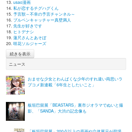
usao漫画
私が恋するチグハグくん
予言獣～不幸の予言チャンネル～
ブルペンキャッチャー真壁満人
先生が好きです
ヒトデナシ
蓮尺さんとあそぼ
咲花ソルジャーズ
続きを表示
ニュース
おませな少女とわんぱくな少年のすれ違い両思いラ
ブコメ新連載「6年生としたいこと」
板垣巴留展「BEASTARS」裏市ジオラマでぬいと撮
影、「SANDA」大渋の記念像も
「板垣巴留展」200点以上の原画や立体展示が登場、