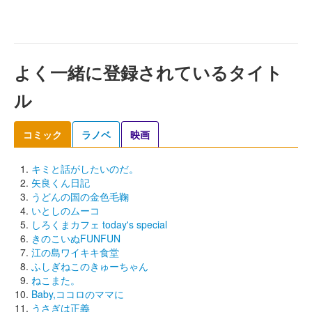
よく一緒に登録されているタイト
ル
コミック
ラノベ
映画
キミと話がしたいのだ。
矢良くん日記
うどんの国の金色毛鞠
いとしのムーコ
しろくまカフェ today's special
きのこいぬFUNFUN
江の島ワイキキ食堂
ふしぎねこのきゅーちゃん
ねこまた。
Baby,ココロのママに
うさぎは正義