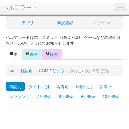
ベルアラート
ベルアラートとは
アプリ
新規登録
ログイン
ヘルプ
ベルアラートは本・コミック・DVD・CD・ゲームなどの発売日
新規登録
をメールや
アプリ
にてお知らせします
ログイン
本
映画
検索
Myカレンダー
本
>
雑誌別
>
COMICリュウ
>
きのこいぬ 15巻 完結
購入管理
雑誌別
タイトル別
著者別
出版社別
新着
Myシェルフ
ランキング
7月発売
8月発売
9月発売
10月発売
プレミアム