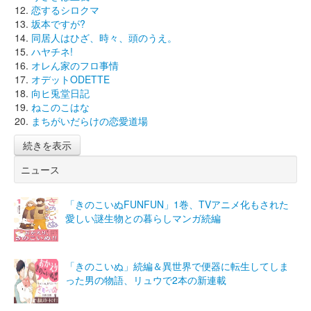
恋するシロクマ
坂本ですが?
同居人はひざ、時々、頭のうえ。
ハヤチネ!
オレん家のフロ事情
オデットODETTE
向ヒ兎堂日記
ねこのこはな
まちがいだらけの恋愛道場
続きを表示
ニュース
「きのこいぬFUNFUN」1巻、TVアニメ化もされた
愛しい謎生物との暮らしマンガ続編
「きのこいぬ」続編＆異世界で便器に転生してしま
った男の物語、リュウで2本の新連載