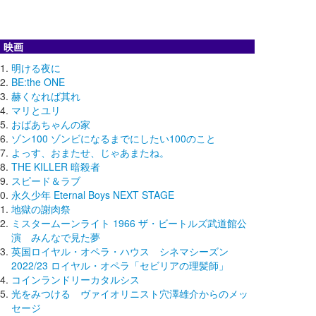
映画
明ける夜に
BE:the ONE
赫くなれば其れ
マリとユリ
おばあちゃんの家
ゾン100 ゾンビになるまでにしたい100のこと
よっす、おまたせ、じゃあまたね。
THE KILLER 暗殺者
スピード＆ラブ
永久少年 Eternal Boys NEXT STAGE
地獄の謝肉祭
ミスタームーンライト 1966 ザ・ビートルズ武道館公
演 みんなで見た夢
英国ロイヤル・オペラ・ハウス シネマシーズン
2022/23 ロイヤル・オペラ「セビリアの理髪師」
コインランドリーカタルシス
光をみつける ヴァイオリニスト穴澤雄介からのメッ
セージ