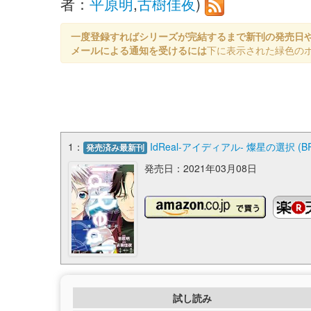
者：
平原明
,
古樹佳夜
)
一度登録すればシリーズが完結するまで新刊の発売日
メールによる通知を受けるには
下に表示された緑色の
1：
IdReal-アイディアル- 燦星の選択 (BR
発売済み最新刊
発売日：2021年03月08日
試し読み