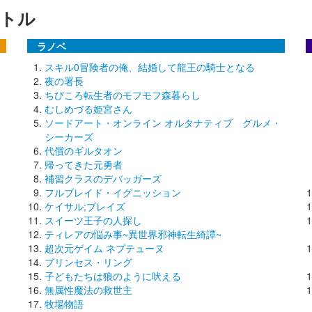
トル
ラノベ
スキル0冒険者の俺、結婚して龍王の騎士となる
夜の署長
ちびころ転生者のモフモフ森暮らし
むしめづる姫宮さん
ソードアート・オンライン オルタナティブ グルメ・
シーカーズ
代償のギルタオン
帰ってきた元勇者
補習クラスのデバッガーズ
フルブレイド・イグニッション
ケイサル;ブレイズ
スイーツ王子の人探し
ティレアの悩み事~異世界邪神転生綺譚~
超次元ゲイム ネプテューヌ
プリンセス・リング
子どもたちは狼のように吠える
無属性魔法の救世主
牧場物語