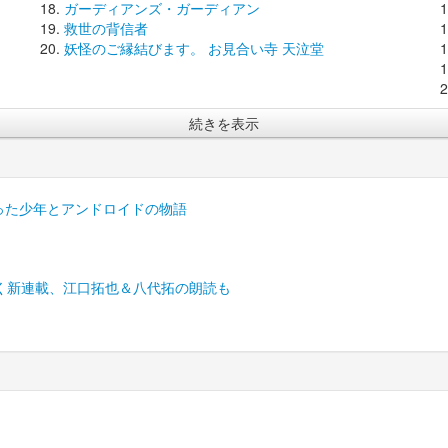
ガーディアンズ・ガーディアン
救世の背信者
妖怪のご縁結びます。 お見合い寺 天泣堂
続きを表示
会った少年とアンドロイドの物語
く新連載、江口拓也＆八代拓の朗読も