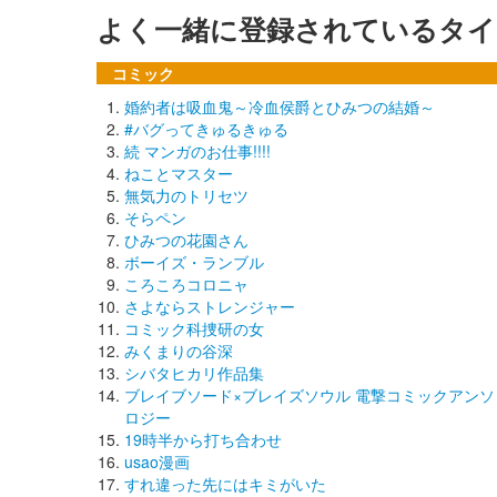
よく一緒に登録されているタイ
コミック
婚約者は吸血鬼～冷血侯爵とひみつの結婚～
#バグってきゅるきゅる
続 マンガのお仕事!!!!
ねことマスター
無気力のトリセツ
そらペン
ひみつの花園さん
ボーイズ・ランブル
ころころコロニャ
さよならストレンジャー
コミック科捜研の女
みくまりの谷深
シバタヒカリ作品集
ブレイブソード×ブレイズソウル 電撃コミックアンソ
ロジー
19時半から打ち合わせ
usao漫画
すれ違った先にはキミがいた