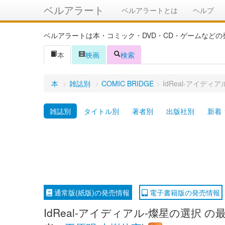
ベルアラート
ベルアラートとは
ヘルプ
ベルアラートは本・コミック・DVD・CD・ゲームなど
本
映画
検索
本
>
雑誌別
>
COMIC BRIDGE
>
IdReal-アイデ
雑誌別
タイトル別
著者別
出版社別
新着
通常版(紙版)の発売情報
電子書籍版の発売情報
IdReal-アイディアル-燦星の選択 