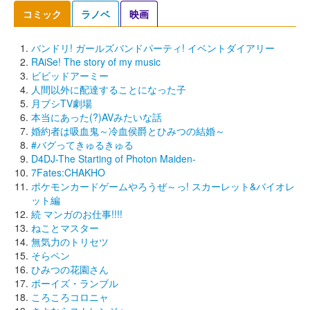
コミック
ラノベ
映画
バンドリ! ガールズバンドパーティ! イベントダイアリー
RAiSe! The story of my music
ビビッドアーミー
人間以外に配達することになった子
月ブシTV劇場
本当にあった(?)AVみたいな話
婚約者は吸血鬼～冷血侯爵とひみつの結婚～
#バグってきゅるきゅる
D4DJ-The Starting of Photon Maiden-
7Fates:CHAKHO
ポケモンカードゲームやろうぜ～っ! スカーレット&バイオレ
ット編
続 マンガのお仕事!!!!
ねことマスター
無気力のトリセツ
そらペン
ひみつの花園さん
ボーイズ・ランブル
ころころコロニャ