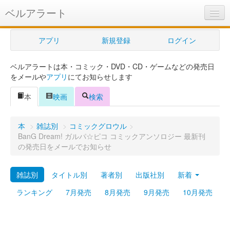
ベルアラート
ベルアラートとは
アプリ
新規登録
ログイン
ヘルプ
ベルアラートは本・コミック・DVD・CD・ゲームなどの発売日
新規登録
をメールや
アプリ
にてお知らせします
ログイン
本
映画
検索
Myカレンダー
本
>
雑誌別
>
コミックグロウル
>
購入管理
BanG Dream! ガルパ☆ピコ コミックアンソロジー 最新刊
の発売日をメールでお知らせ
Myシェルフ
雑誌別
タイトル別
著者別
出版社別
新着
プレミアム
ランキング
7月発売
8月発売
9月発売
10月発売