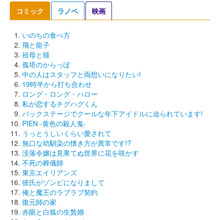
コミック
ラノベ
映画
いのちの食べ方
飛と龍子
祖母と猫
孤塔のからっぽ
中の人はスタッフと両想いになりたい!
19時半から打ち合わせ
ロング・ロング・ハロー
私が恋するチグハグくん
バックステージでクールな年下アイドルに迫られています!
PIEN -黄色の殺人鬼-
うっとうしいくらい愛されて
無口な幼馴染の懐き方が異常です!?
没落令嬢は見果てぬ世界に花を咲かす
不死の葬儀師
東京エイリアンズ
彼氏がゾンビになりまして
俺と魔王のラブラブ契約
復元師の家
赤眼と白狐の生贄婚