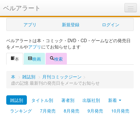
ベルアラート
ベルアラートとは
アプリ
新規登録
ログイン
ヘルプ
ベルアラートは本・コミック・DVD・CD・ゲームなどの発売日
新規登録
をメールや
アプリ
にてお知らせします
ログイン
本
映画
検索
Myカレンダー
本
>
雑誌別
>
月刊コミックジーン
>
購入管理
虚の記憶 最新刊の発売日をメールでお知らせ
Myシェルフ
雑誌別
タイトル別
著者別
出版社別
新着
プレミアム
ランキング
7月発売
8月発売
9月発売
10月発売