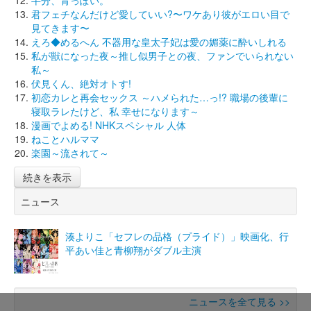
君フェチなんだけど愛していい?〜ワケあり彼がエロい目で
見てきます〜
えろ◆めるへん 不器用な皇太子妃は愛の媚薬に酔いしれる
私が獣になった夜～推し似男子との夜、ファンでいられない
私～
伏見くん、絶対オトす!
初恋カレと再会セックス ～ハメられた…っ!? 職場の後輩に
寝取ラレたけど、私 幸せになります～
漫画でよめる! NHKスペシャル 人体
ねことハルママ
楽園～流されて～
続きを表示
ニュース
湊よりこ「セフレの品格（プライド）」映画化、行
平あい佳と青柳翔がダブル主演
ニュースを全て見る >>