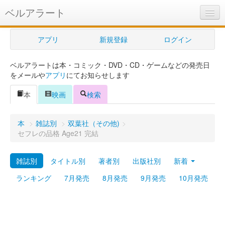
ベルアラート
ベルアラートとは
アプリ
新規登録
ログイン
ヘルプ
ベルアラートは本・コミック・DVD・CD・ゲームなどの発売日
新規登録
をメールや
アプリ
にてお知らせします
ログイン
本
映画
検索
Myカレンダー
本
>
雑誌別
>
双葉社（その他)
>
購入管理
セフレの品格 Age21 完結
Myシェルフ
雑誌別
タイトル別
著者別
出版社別
新着
プレミアム
ランキング
7月発売
8月発売
9月発売
10月発売