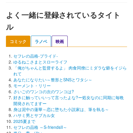
よく一緒に登録されているタイト
ル
コミック
ラノベ
映画
セフレの品格-プライド-
ゆるねこさまとスローライフ
「俺がちゃんと監督するよ」 肉食同僚にミダラな癖をイジら
れて
あなたになりたい～整形とSNSとワタシ～
モーメント・リリー
さいごのワンコの次のワンコは?
好きに触っていいって言ったよな?ー処女なのに同期に毎晩
開発されてますー
身は泥中の蓮華～恋に堕ちた小説家は、筆を執る～
ハサミ男とサブカル女
2025夏まで
セフレの品格 ～S-friendsII～
半分、青っぽい。