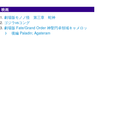
映画
劇場版モノノ怪 第三章 蛇神
ゴジラvsコング
劇場版 Fate/Grand Order 神聖円卓領域キャメロッ
ト 後編 Paladin; Agateram