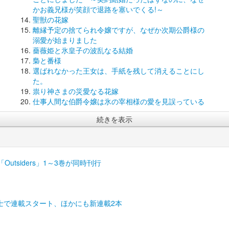
かお義兄様が笑顔で退路を塞いでくる!～
聖獣の花嫁
離縁予定の捨てられ令嬢ですが、なぜか次期公爵様の
溺愛が始まりました
薔薇姫と氷皇子の波乱なる結婚
梟と番様
選ばれなかった王女は、手紙を残して消えることにし
た。
祟り神さまの災愛なる花嫁
仕事人間な伯爵令嬢は氷の宰相様の愛を見誤っている
続きを表示
tsiders」1～3巻が同時刊行
士で連載スタート、ほかにも新連載2本