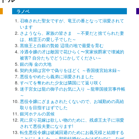
ラノベ
召喚された聖女ですが、竜王の番となって溺愛されて
います
さようなら、家族の皆さま ～不要だと捨てられた妻
は、精霊王の愛し子でした～
黒狼王と白銀の贄姫 辺境の地で最愛を育む
冷遇令嬢の才は敵国で花ひらく〜実家侯爵家で壊滅的
被害? 自分たちでどうにかしてください～
銀の海 金の大地
契約夫婦は宮中で偽りをほどく ～香国後宮始末録～
悪役をやめたら義弟に溺愛されました
すべてを奪われた少女は隣国にて返り咲く
迷子宮女は龍の御子のお気に入り ～龍華国後宮事件帳
～
悪役令嬢にざまぁされたくないので、お城勤めの高給
取りを目指すはずでした
銀河ホテルの居候
死に戻り花嫁は欲しい物のために、残虐王太子に溺愛
されて悪役夫妻になります!
転生悪役令嬢は破滅回避のためにお義兄様と結婚する
ことにしました ～契約結婚だったはずなのに、なぜ