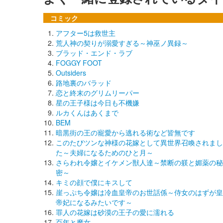
コミック
アフター5は救世主
荒人神の契りが溺愛すぎる～神巫ノ異録～
ブラッド・エンド・ラブ
FOGGY FOOT
Outsiders
路地裏のバラッド
恋と終末のグリムリーパー
星の王子様は今日も不機嫌
ルカくんはあくまで
BEM
暗黒街の王の寵愛から逃れる術など皆無です
このたびツンな神様の花嫁として異世界召喚されまし
た～夫婦になるためのひと月～
さらわれ令嬢とイケメン獣人達～禁断の躾と媚薬の秘
密～
キミの顔で僕にキスして
崖っぷち令嬢は冷血皇帝のお世話係～侍女のはずが皇
帝妃になるみたいです～
罪人の花嫁は砂漠の王子の愛に濡れる
百年と魔女