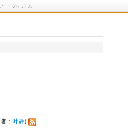
フ
プレミアム
著者：
叶輝
)