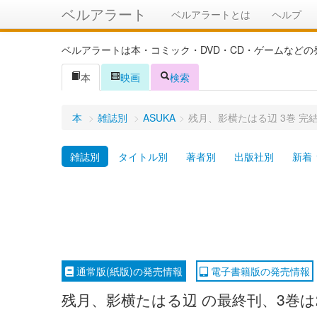
ベルアラート
ベルアラートとは
ヘルプ
ベルアラートは本・コミック・DVD・CD・ゲームなど
本
映画
検索
本
>
雑誌別
>
ASUKA
>
残月、影横たはる辺 3巻 完
雑誌別
タイトル別
著者別
出版社別
新着
通常版(紙版)の発売情報
電子書籍版の発売情報
残月、影横たはる辺 の最終刊、3巻は2