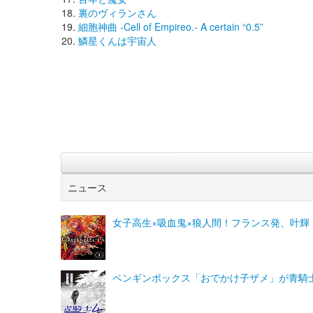
裏のヴィランさん
細胞神曲 -Cell of Empireo.- A certain “0.5”
鱗星くんは宇宙人
ニュース
女子高生×吸血鬼×狼人間！フランス発、叶輝「Ou
ペンギンボックス「おでかけ子ザメ」が青騎