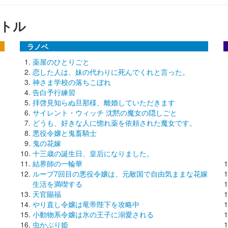
トル
ラノベ
薬屋のひとりごと
恋した人は、妹の代わりに死んでくれと言った。
神さま学校の落ちこぼれ
告白予行練習
拝啓見知らぬ旦那様、離婚していただきます
サイレント・ウィッチ 沈黙の魔女の隠しごと
どうも、好きな人に惚れ薬を依頼された魔女です。
悪役令嬢と鬼畜騎士
鬼の花嫁
十三歳の誕生日、皇后になりました。
結界師の一輪華
ループ7回目の悪役令嬢は、元敵国で自由気ままな花嫁
生活を満喫する
天官賜福
やり直し令嬢は竜帝陛下を攻略中
小動物系令嬢は氷の王子に溺愛される
虫かぶり姫