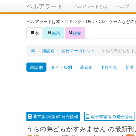
ベルアラート
ベルアラートとは
ヘルプ
ベルアラートは本・コミック・DVD・CD・ゲームなど
本
映画
検索
本
>
雑誌別
>
別冊マーガレット
>
うちの弟どもがす
雑誌別
タイトル別
著者別
出版社別
新着
通常版(紙版)の発売情報
電子書籍版の発売情報
うちの弟どもがすみません の最新刊、1