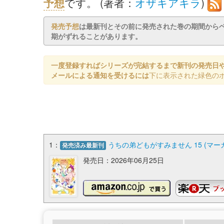
予想
です。 (著者：
オザキアキラ
)
発売予想
は最新刊とその前に発売された巻の期間から
期がずれることがあります。
一度登録すればシリーズが完結するまで新刊の発売日
メールによる通知を受けるには
下に表示された緑色の
1：
うちの弟どもがすみません 15 (マ
発売済み最新刊
発売日：2026年06月25日