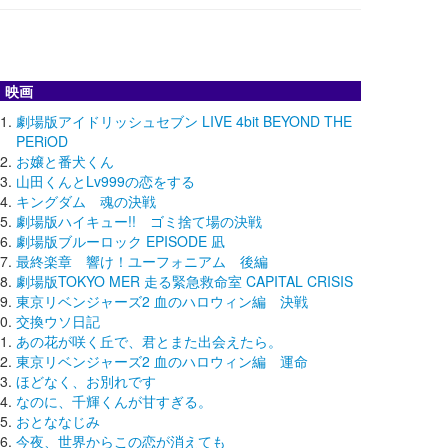
映画
劇場版アイドリッシュセブン LIVE 4bit BEYOND THE
PERiOD
お嬢と番犬くん
山田くんとLv999の恋をする
キングダム 魂の決戦
劇場版ハイキュー!! ゴミ捨て場の決戦
劇場版ブルーロック EPISODE 凪
最終楽章 響け！ユーフォニアム 後編
劇場版TOKYO MER 走る緊急救命室 CAPITAL CRISIS
東京リベンジャーズ2 血のハロウィン編 決戦
交換ウソ日記
あの花が咲く丘で、君とまた出会えたら。
東京リベンジャーズ2 血のハロウィン編 運命
ほどなく、お別れです
なのに、千輝くんが甘すぎる。
おとななじみ
今夜、世界からこの恋が消えても