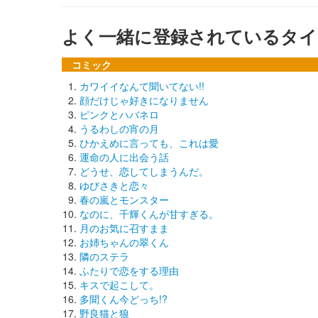
よく一緒に登録されているタイ
コミック
カワイイなんて聞いてない!!
顔だけじゃ好きになりません
ピンクとハバネロ
うるわしの宵の月
ひかえめに言っても、これは愛
運命の人に出会う話
どうせ、恋してしまうんだ。
ゆびさきと恋々
春の嵐とモンスター
なのに、千輝くんが甘すぎる。
月のお気に召すまま
お姉ちゃんの翠くん
隣のステラ
ふたりで恋をする理由
キスで起こして。
多聞くん今どっち!?
野良猫と狼