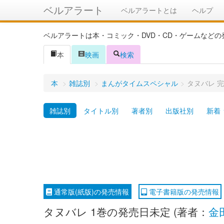
ベルアラート
ベルアラートとは
ヘルプ
ベルアラートは本・コミック・DVD・CD・ゲームなど
本
映画
検索
本
>
雑誌別
>
まんがタイムスペシャル
>
タヌバレ 
雑誌別
タイトル別
著者別
出版社別
新着
通常版(紙版)の発売情報
電子書籍版の発売情報
タヌバレ 1巻の発売日未定 (著者：
金