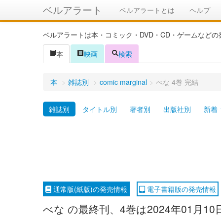
ベルアラート
ベルアラートとは
ヘルプ
ベルアラートは本・コミック・DVD・CD・ゲームなど
本
映画
検索
本
>
雑誌別
>
comic marginal
>
べな 4巻 完結
雑誌別
タイトル別
著者別
出版社別
新着
通常版(紙版)の発売情報
電子書籍版の発売情報
べな の最終刊、4巻は2024年01月