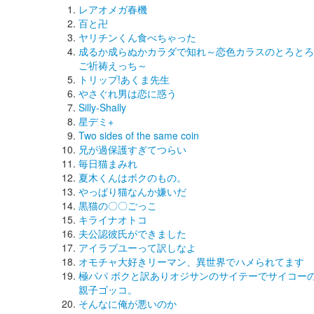
レアオメガ春機
百と卍
ヤリチンくん食べちゃった
成るか成らぬかカラダで知れ～恋色カラスのとろとろ
ご祈祷えっち～
トリップ!あくま先生
やさぐれ男は恋に惑う
Silly-Shally
星デミ+
Two sides of the same coin
兄が過保護すぎてつらい
毎日猫まみれ
夏木くんはボクのもの。
やっぱり猫なんか嫌いだ
黒猫の〇〇ごっこ
キライナオトコ
夫公認彼氏ができました
アイラブユーって訳しなよ
オモチャ大好きリーマン、異世界でハメられてます
極パパ ボクと訳ありオジサンのサイテーでサイコー
親子ゴッコ。
そんなに俺が悪いのか