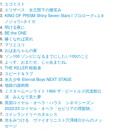
エゴイスト
エリザベス 女王陛下の微笑み
KING OF PRISM Shiny Seven Stars I プロローグ×ユキ
ノジョウ×タイガ
明ける夜に
BE:the ONE
赫くなれば其れ
マリとユリ
おばあちゃんの家
ゾン100 ゾンビになるまでにしたい100のこと
よっす、おまたせ、じゃあまたね。
THE KILLER 暗殺者
スピード＆ラブ
永久少年 Eternal Boys NEXT STAGE
地獄の謝肉祭
ミスタームーンライト 1966 ザ・ビートルズ武道館公
演 みんなで見た夢
英国ロイヤル・オペラ・ハウス シネマシーズン
2022/23 ロイヤル・オペラ「セビリアの理髪師」
コインランドリーカタルシス
光をみつける ヴァイオリニスト穴澤雄介からのメッ
セージ