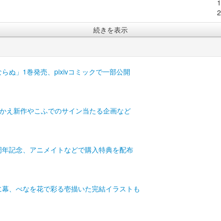
続きを表示
らぬ」1巻発売、pixivコミックで一部公開
着せかえ新作やこふでのサイン当たる企画など
周年記念、アニメイトなどで購入特典を配布
に幕、べなを花で彩る壱描いた完結イラストも