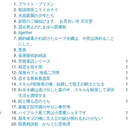
ブライト・プリズン
怪談喫茶ニライカナイ
水晶庭園の少年たち
妖怪のご縁結びます。 お見合い寺 天泣堂
貸出禁止のたまゆら図書館
2gether
婚約破棄され続けたループ令嬢は、今世は諦めること
にした。
悪食
薬屋探偵妖綺談
官能童話シリーズ
精霊を宿す国
深海カフェ 海底二万哩
恋する救命救急医
スキル0冒険者の俺、結婚して龍王の騎士となる
転生令嬢は逃げ出した森の中、スキルを駆使して潜伏
生活を満喫する
飴と鞭も恋のうち
薔薇王院可憐のサロン事件簿
の
ハイブルク家三男は小悪魔ショタです
親友モブの俺に主人公の妹が惚れるわけがない
怪異相談処 がらくた堂奇譚