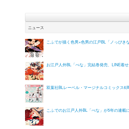
ニュース
こふでが描く色男×色男の江戸BL「ノっぴきな
お江戸人外BL「べな」完結巻発売、LINE
双葉社BLレーベル・マージナルコミックス6
こふでのお江戸人外BL「べな」が5年の連載