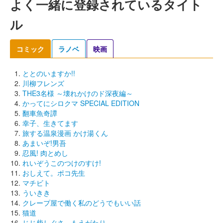
よく一緒に登録されているタイト
ル
コミック
ラノベ
映画
ととのいますか!!
川柳フレンズ
THE3名様 ～壊れかけのド深夜編～
かってにシロクマ SPECIAL EDITION
翻車魚奇譚
幸子、生きてます
旅する温泉漫画 かけ湯くん
あまいぞ!男吾
忍風! 肉とめし
れいぞうこのつけのすけ!
おしえて。ポコ先生
マチビト
ういきき
クレープ屋で働く私のどうでもいい話
猫道
じじ柴しぐさ、もえがたり