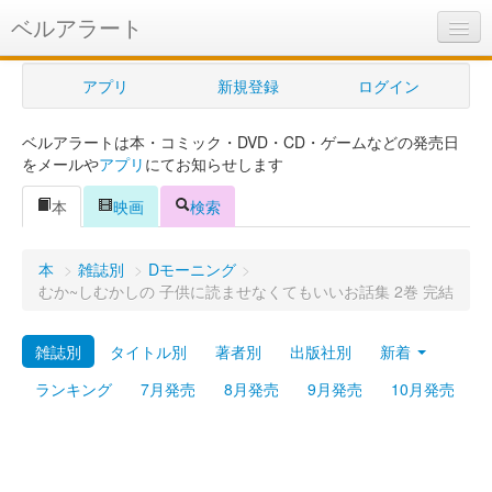
ベルアラート
ベルアラートとは
アプリ
新規登録
ログイン
ヘルプ
ベルアラートは本・コミック・DVD・CD・ゲームなどの発売日
新規登録
をメールや
アプリ
にてお知らせします
ログイン
本
映画
検索
Myカレンダー
本
>
雑誌別
>
Dモーニング
>
購入管理
むか~しむかしの 子供に読ませなくてもいいお話集 2巻 完結
Myシェルフ
雑誌別
タイトル別
著者別
出版社別
新着
プレミアム
ランキング
7月発売
8月発売
9月発売
10月発売