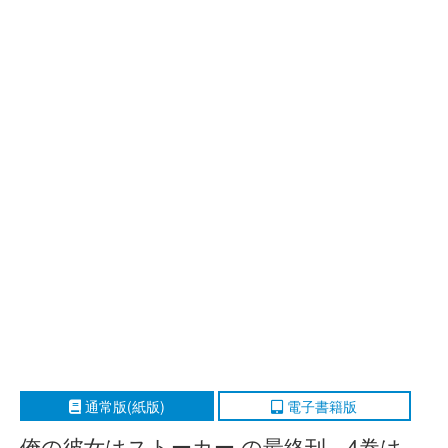
通常版(紙版)
電子書籍版
俺の彼女はストーカー の最終刊、4巻は