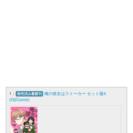
1：
俺の彼女はストーカー セット版4
発売済み最新刊
(G2Comix)