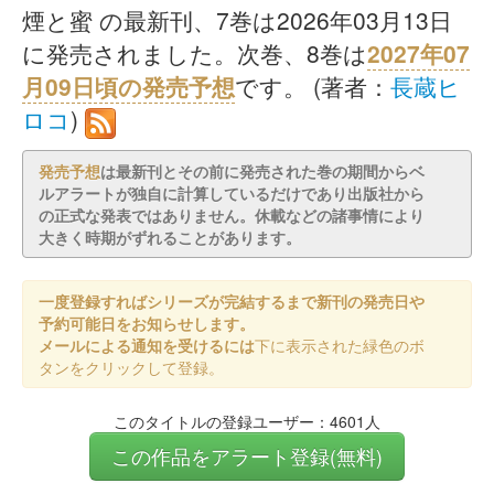
煙と蜜 の最新刊、7巻は2026年03月13日
に発売されました。次巻、8巻は
2027年07
月09日頃の発売予想
です。 (著者：
長蔵ヒ
ロコ
)
発売予想
は最新刊とその前に発売された巻の期間からベ
ルアラートが独自に計算しているだけであり出版社から
の正式な発表ではありません。休載などの諸事情により
大きく時期がずれることがあります。
一度登録すればシリーズが完結するまで新刊の発売日や
予約可能日をお知らせします。
メールによる通知を受けるには
下に表示された緑色のボ
タンをクリックして登録。
このタイトルの登録ユーザー：4601人
この作品をアラート登録(無料)