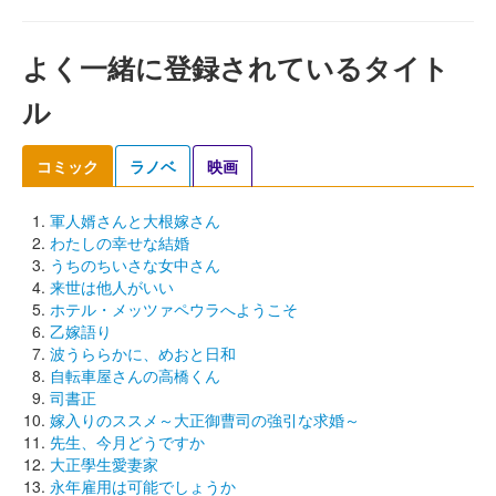
よく一緒に登録されているタイト
ル
コミック
ラノベ
映画
軍人婿さんと大根嫁さん
わたしの幸せな結婚
うちのちいさな女中さん
来世は他人がいい
ホテル・メッツァペウラへようこそ
乙嫁語り
波うららかに、めおと日和
自転車屋さんの高橋くん
司書正
嫁入りのススメ～大正御曹司の強引な求婚～
先生、今月どうですか
大正學生愛妻家
永年雇用は可能でしょうか