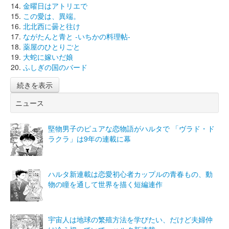
金曜日はアトリエで
この愛は、異端。
北北西に曇と往け
ながたんと青と -いちかの料理帖-
薬屋のひとりごと
大蛇に嫁いだ娘
ふしぎの国のバード
続きを表示
ニュース
堅物男子のピュアな恋物語がハルタで 「ヴラド・ド
ラクラ」は9年の連載に幕
ハルタ新連載は恋愛初心者カップルの青春もの、動
物の瞳を通して世界を描く短編連作
宇宙人は地球の繁殖方法を学びたい、だけど夫婦仲