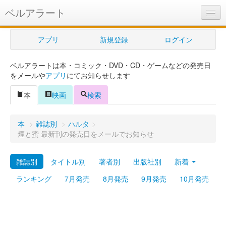
ベルアラート
ベルアラートとは
アプリ
新規登録
ログイン
ヘルプ
ベルアラートは本・コミック・DVD・CD・ゲームなどの発売日
新規登録
をメールや
アプリ
にてお知らせします
ログイン
本
映画
検索
Myカレンダー
本
>
雑誌別
>
ハルタ
>
購入管理
煙と蜜 最新刊の発売日をメールでお知らせ
Myシェルフ
雑誌別
タイトル別
著者別
出版社別
新着
プレミアム
ランキング
7月発売
8月発売
9月発売
10月発売