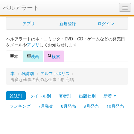
ベルアラート
ベルアラートとは
アプリ
新規登録
ログイン
ヘルプ
ベルアラートは本・コミック・DVD・CD・ゲームなどの発売日
新規登録
をメールや
アプリ
にてお知らせします
ログイン
本
映画
検索
Myカレンダー
本
>
雑誌別
>
アルファポリス
>
購入管理
鬼畜な執事の夜のお仕事 1巻 完結
Myシェルフ
雑誌別
タイトル別
著者別
出版社別
新着
プレミアム
ランキング
7月発売
8月発売
9月発売
10月発売