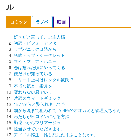
ル
コミック
ラノベ
映画
好きだと言って、ご主人様
初恋・ビフォーアフター
ラブパニックは隣から
誘惑トップ・シークレット
マイ・フェア・ハニー
恋は忘れた頃にやってくる
僕だけが知っている
エリート上司はレンタル彼氏!?
不埒な彼と、蜜月を
変わらない君でいて
片恋スウィートギミック
18だからと娶られましても
朝から晩まで狙われて! ? 4匹のオオカミと管理人ちゃん
わたしがヒロインになる方法
勘違いからマリアージュ
担当させていただきます。
アイドル転生―推し死にたまふことなかれ―