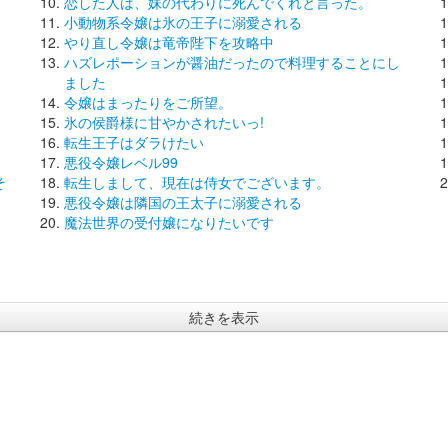
恋した人は、妹の代わりに死んでくれと言った。
小動物系令嬢は氷の王子に溺愛される
やり直し令嬢は竜帝陛下を攻略中
ハズレポーションが醤油だったので料理することにし
ました
令嬢はまったりをご所望。
氷の侯爵様に甘やかされたいっ!
転生王子はダラけたい
悪役令嬢レベル99
そ
転生しまして、現在は侍女でございます。
悪役令嬢は隣国の王太子に溺愛される
魔法世界の受付嬢になりたいです
続きを表示
) ベルアラート |
利用規約
|
個人情報保護方針
|
会社概要
|
お問い合わせ