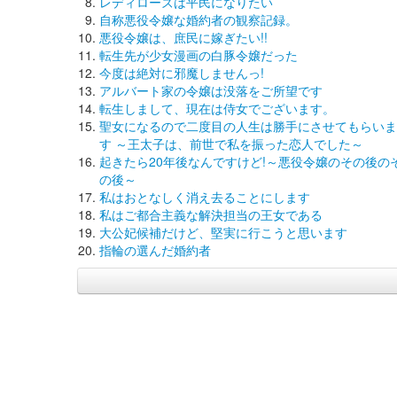
レディローズは平民になりたい
自称悪役令嬢な婚約者の観察記録。
悪役令嬢は、庶民に嫁ぎたい!!
転生先が少女漫画の白豚令嬢だった
今度は絶対に邪魔しませんっ!
アルバート家の令嬢は没落をご所望です
転生しまして、現在は侍女でございます。
聖女になるので二度目の人生は勝手にさせてもらいま
す ～王太子は、前世で私を振った恋人でした～
起きたら20年後なんですけど!～悪役令嬢のその後の
の後～
私はおとなしく消え去ることにします
私はご都合主義な解決担当の王女である
大公妃候補だけど、堅実に行こうと思います
指輪の選んだ婚約者
(C