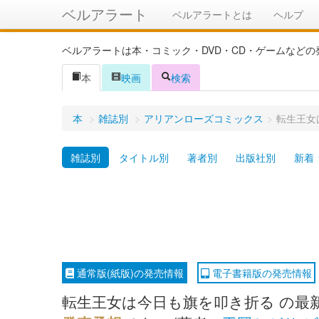
ベルアラート
ベルアラートとは
ヘルプ
ベルアラートは本・コミック・DVD・CD・ゲームなど
本
映画
検索
本
>
雑誌別
>
アリアンローズコミックス
>
転生王女
雑誌別
タイトル別
著者別
出版社別
新着
通常版(紙版)の発売情報
電子書籍版の発売情報
転生王女は今日も旗を叩き折る の最新刊