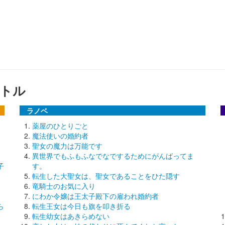
トル
ラノベ
薬屋のひとりごと
魔法使いの婚約者
聖女の魔力は万能です
異世界でもふもふなでなでするためにがんばってま
子
す。
転生した大聖女は、聖女であることをひた隠す
竜騎士のお気に入り
にわか令嬢は王太子殿下の雇われ婚約者
ら
転生王女は今日も旗を叩き折る
転生幼女はあきらめない