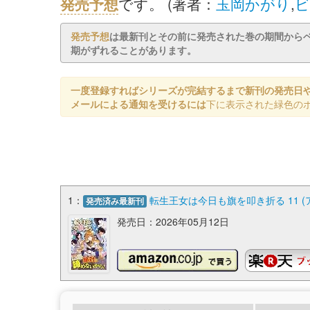
発売予想
です。 (著者：
玉岡かがり
,
ビ
発売予想
は最新刊とその前に発売された巻の期間から
期がずれることがあります。
一度登録すればシリーズが完結するまで新刊の発売日
メールによる通知を受けるには
下に表示された緑色の
1：
転生王女は今日も旗を叩き折る 11 (
発売済み最新刊
発売日：2026年05月12日